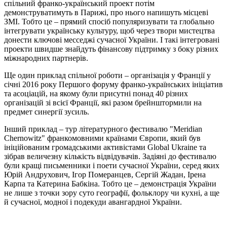
спільний франко-український проект потім
демонструватимуть в Парижі, про нього напишуть місцеві
ЗМІ. Тобто це – прямий спосіб популяризувати та глобально
інтегрувати українську культуру, щоб через твори мистецтва
донести ключові месседжі сучасної України. І такі інтегровані
проекти швидше знайдуть фінансову підтримку з боку різних
міжнародних партнерів.
Ще один приклад спільної роботи – організація у Франції у
січні 2016 року Першого форуму франко-українських ініціатив
та асоціацій, на якому були присутні понад 40 різних
організацій зі всієї Франції, які разом брейнштормили на
предмет синергії зусиль.
Інший приклад – тур літературного фестивалю "Meridian
Chernowitz" франкомовними країнами Європи, який був
ініційованим громадськими активістами Global Ukraine та
зібрав величезну кількість відвідувачів. Задіяні до фестивалю
були кращі письменники і поети сучасної України, серед яких
Юрій Андрухович, Ігор Померанцев, Сергій Жадан, Ірена
Карпа та Катерина Бабкіна. Тобто це – демонстрація України
не лише з точки зору суто географії, фольклору чи кухні, а ще
й сучасної, модної і подекуди авангардної України.