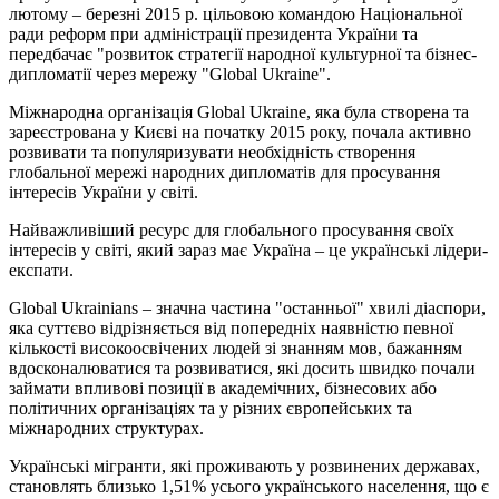
лютому – березні 2015 р. цільовою командою Національної
ради реформ при адміністрації президента України та
передбачає "розвиток стратегії народної культурної та бізнес-
дипломатії через мережу "Global Ukraine".
Міжнародна організація Global Ukraine, яка була створена та
зареєстрована у Києві на початку 2015 року, почала активно
розвивати та популяризувати необхідність створення
глобальної мережі народних дипломатів для просування
інтересів України у світі.
Найважливіший ресурс для глобального просування своїх
інтересів у світі, який зараз має Україна – це українські лідери-
експати.
Global Ukrainians – значна частина "останньої" хвилі діаспори,
яка суттєво відрізняється від попередніх наявністю певної
кількості високоосвічених людей зі знанням мов, бажанням
вдосконалюватися та розвиватися, які досить швидко почали
займати впливові позиції в академічних, бізнесових або
політичних організаціях та у різних європейських та
міжнародних структурах.
Українські мігранти, які проживають у розвинених державах,
становлять близько 1,51% усього українського населення, що є