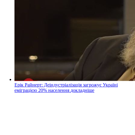
Ерік Райнерт: Деіндустріалізація загрожує Україні
еміграцією 20% населення
докладнiше