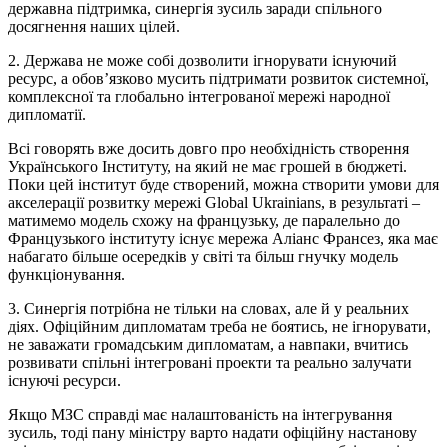
державна підтримка, синергія зусиль заради спільного
досягнення наших цілей.
2. Держава не може собі дозволити ігнорувати існуючий
ресурс, а обов’язково мусить підтримати розвиток системної,
комплексної та глобально інтегрованої мережі народної
дипломатії.
Всі говорять вже досить довго про необхідність створення
Українського Інституту, на який не має грошей в бюджеті.
Поки цей інститут буде створений, можна створити умови для
акселерації розвитку мережі Global Ukrainians, в результаті –
матимемо модель схожу на французьку, де паралельно до
Французького інституту існує мережа Аліанс Франсез, яка має
набагато більше осередків у світі та більш гнучку модель
функціонування.
3. Синергія потрібна не тільки на словах, але й у реальних
діях. Офіційним дипломатам треба не боятись, не ігнорувати,
не заважати громадським дипломатам, а навпаки, вчитись
розвивати спільні інтегровані проекти та реально залучати
існуючі ресурси.
Якщо МЗС справді має налаштованість на інтегрування
зусиль, тоді пану міністру варто надати офіційну настанову