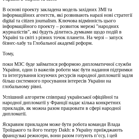
В основі проекту закладена модель західних ЗМІ та
інформаційних агентств, які розвивають наразі нові стратегії
digital та citizen journalism. Ключова відмінність цього
інформаційного проекту – розвиток мережі "народних
журналістів", які будуть ділитись думками щодо подій в
Україні та світі з різних точок планети. На черзі – запуск
бізнес-хабу та Глобальної академії реформ.
Тому,
поки МЗС буде займатися реформою дипломатичної служби
України, один із важелів роботи має бути надання підтримки
та інтегрування існуючих ресурсів народної дипломатії задля
більш системного просування інтересів України на
глобальному рівні.
Успішний алгоритм співпраці української офіційної та
народної дипломатії у Франції надає кілька конкретних
прикладів, як можна разом працювати в сфері народної
дипломатії.
Яскравим прикладом може бути робота команди Влада
Троїцького та його театру Dakh: в Україну приїжджають
французькі режисери, вони разом готують п’єсу, і цей