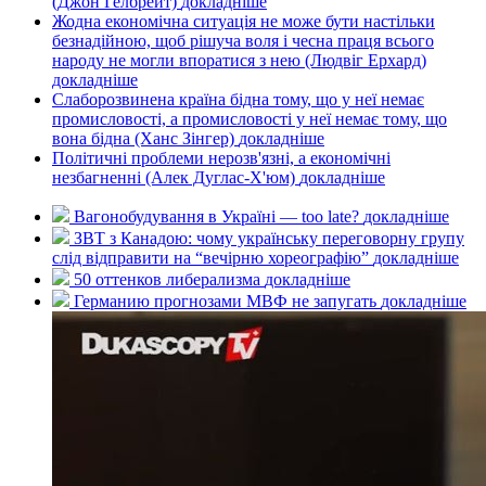
(Джон Гелбрейт)
докладнiше
Жодна економічна ситуація не може бути настільки
безнадійною, щоб рішуча воля і чесна праця всього
народу не могли впоратися з нею (Людвіг Ерхард)
докладнiше
Слаборозвинена країна бідна тому, що у неї немає
промисловості, а промисловості у неї немає тому, що
вона бідна (Ханс Зінгер)
докладнiше
Політичні проблеми нерозв'язні, а економічні
незбагненні (Алек Дуглас-Х'юм)
докладнiше
Вагонобудування в Україні — too late?
докладнiше
ЗВТ з Канадою: чому українську переговорну групу
слід відправити на “вечірню хореографію”
докладнiше
50 оттенков либерализма
докладнiше
Германию прогнозами МВФ не запугать
докладнiше