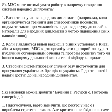
Як МЗС може оптимізувати роботу в напрямку створення
системи народної дипломатії?
1. Визнати існування народних дипломатів (наприклад, коли
організовуються тренінги для співробітників посольств,
подумати також про можливість надання доступу до онлайн-
матеріалів для народних дипломатів з метою підвищення їхніх
навиків тощо);
2. Коли з’являються вільні вакансії в різних установах в Києві
або за кордоном, МЗС варто організувати прозорий конкурс з
публічним обговоренням бачення та програм розвитку того чи
іншого напряму діяльності вже на етапі відбору кандидатів;
3. Створити систематизовану спільну базу інструментів для
просування українських брендів та української ідентичності і
надати доступ до неї народним дипломатам.
Які висновки можна зробити? Бачення є. Ресурси є. Потрібна
синергія дій
1. Підсумовуючи, варто зазначити, що ресурс у нас є і
вироблена стратегія – також. Але критично необхідною є саме