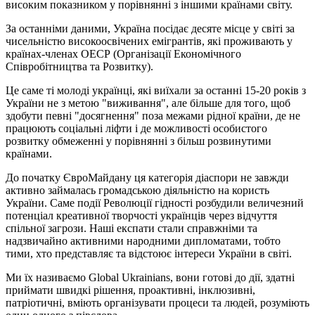
високим показником у порівнянні з іншими країнами світу.
За останніми даними, Україна посідає десяте місце у світі за
чисельністю високоосвічених емігрантів, які проживають у
країнах-членах ОЕСР (Організації Економічного
Співробітництва та Розвитку).
Це саме ті молоді українці, які виїхали за останні 15-20 років з
України не з метою "виживання", але більше для того, щоб
здобути певні "досягнення" поза межами рідної країни, де не
працюють соціальні ліфти і де можливості особистого
розвитку обмеженні у порівнянні з більш розвинутими
країнами.
До початку ЄвроМайдану ця категорія діаспори не завжди
активно займалась громадською діяльністю на користь
України. Саме події Революції гідності розбудили величезний
потенціал креативної творчості українців через відчуття
спільної загрози. Наші експати стали справжніми та
надзвичайно активними народними дипломатами, тобто
тими, хто представляє та відстоює інтереси України в світі.
Ми їх називаємо Global Ukrainians, вони готові до дії, здатні
приймати швидкі рішення, проактивні, інклюзивні,
патріотичні, вміють організувати процеси та людей, розуміють