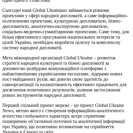
один одного з півслова.
Сьогодні наші Global Ukrainians займаються різними
проектами у сфері народної дипломатії, a саме інформаційно-
політичними проектами, культурною дипломатією, бізнес-
дипломатією, аналітично-експертною дипломатією,
соціально-медично-гуманітарними проектами. Саме тому, для
більш ефективного просування національних інтересів та
цілей України, необхідно виробити цілісну та комплексну
систему народної дипломатії.
Мета міжнародної організації Global Ukraine – розвиток
стратегії народної культурної та бізнес-дипломатії за
допомогою розбудови комунікаційної платформи з
найактивнішими українськими експатами, лідерами нових
пост-майданних рухів, які довели свою здатність до
самоорганізації та налаштованість ефективно працювати для
досягнення позитивних результатів, шляхом застосування
різних інструментів народної дипломатії.
Перший спільний проект мережі – це проект Global Ukraine
News, метою якого є створення інформаційно-аналітичного
агентства глобального характеру, котре сприятиме
поширенню об’єктивної поточної та аналітичної інформації
про Україну, що позитивно впливатиме на сприйняття
України в Європі та світі.