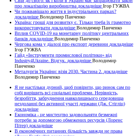
Свій до свого: як і коли в Україні має запрацювати закон
про локалізацію виробництва
докладнiше
Ігор ГУЖВА
Чи пожвавішало життя в індустріальних парках?
докладнiше
Володимир Панченко
Україна: гроші для розвитку є. Тільки треба їх грамотно
використовувати
докладнiше
Володимир Панченко
Вплив COVID-19 на монетарну політику центральних
банків
докладнiше
Володимир Панченко
Чергова кома у діалозі про експорт деревини
докладнiше
Ігор ГУЖВА
Гайд «Інструменти промислової політики» від
Industry4Ukraine. Відгук.
докладнiше
Володимир
Панченко
Металургія України: візія 2030. Частина 2.
докладнiше
Володимир Панченко
Я не настільки дурний, щоб повірити, що ринок сам по
собі вирішить всі соціальні проблеми. Нерівність,
безробіття, забруднення навколишнього середовища
нездоланні без активної участі держави (Дж. Стігліц)
докладнiше
Економіка - це мистецтво задовольняти безмежні
потреби за допомогою обмежених ресурсів (Лоренс
Пітер)
докладнiше
В економічних питаннях більшість завжди не права