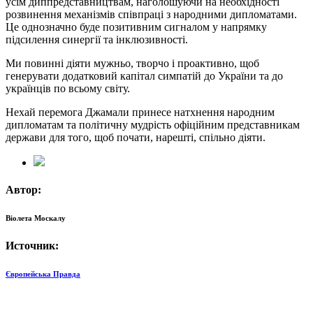
усім диппредставництвaм, наголошуючи на необхідності
розвинення механізмів співпраці з народними дипломатами.
Це однозначно буде позитивним сигналом у напрямку
підсилення синергії та інклюзивності.
Ми повинні діяти мужньо, творчо і проактивно, щоб
генерувати додатковий капітал симпатій до України та до
українців по всьому світу.
Нехай перемога Джамали принесе натхнення народним
дипломатам та політичну мудрість офіційним представникам
держави для того, щоб почати, нарешті, спільно діяти.
Автор:
Віолета Москалу
Источник:
Європейська Правда