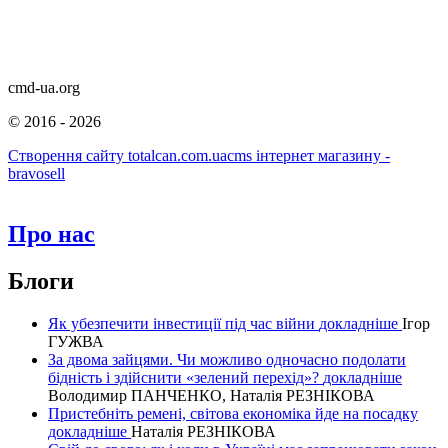
cmd-ua.org
©
2016 - 2026
Створення сайту totalcan.com.ua
cms інтернет магазину -
bravosell
Про нас
Блоги
Як убезпечити інвестиції під час війни
докладнiше
Ігор
ГУЖВА
За двома зайцями. Чи можливо одночасно подолати
бідність і здійснити «зелений перехід»?
докладнiше
Володимир ПАНЧЕНКО, Наталія РЕЗНІКОВА
Пристебніть ремені, світова економіка йде на посадку
докладнiше
Наталія РЕЗНІКОВА