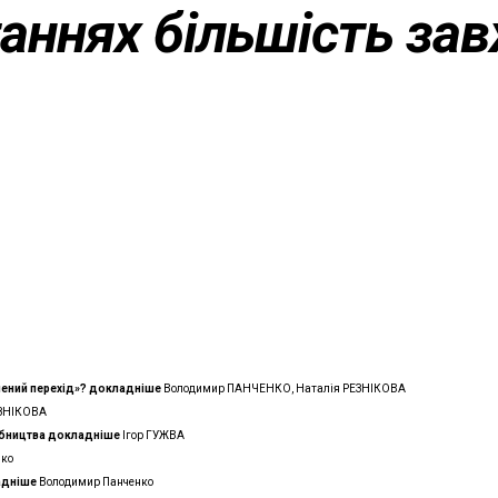
аннях більшість за
лений перехід»?
докладнiше
Володимир ПАНЧЕНКО, Наталія РЕЗНІКОВА
ЕЗНІКОВА
обництва
докладнiше
Ігор ГУЖВА
нко
аднiше
Володимир Панченко