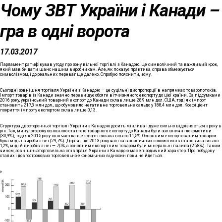
Чому ЗВТ України і Канади –
гра в одні ворота
17.03.2017
Парламент ратифікував угоду про зону вільної торгівлі з Канадою. Це символічний та важливий крок,
який мав би дати шанс нашим виробникам. Але, як показує практика, справа обмежується
символізмом, і до реальних переваг ще далеко. Спробую пояснити, чому.
Сьогодні зовнішня торгівля України з Канадою — це суцільні диспропорції в напрямках товаропотоків.
Імпорт товарів із Канади значно перевищує обсяги вітчизняного експорту до цієї країни. За підсумками
2016 року, український товарний експорт до Канади склав лише 28,9 млн дол. США, тоді як імпорт
становить 217,3 млн дол., що обумовило негативне торговельне сальдо у 188,4 млн дол. Коефіцієнт
покриття імпорту експортом склав лише 0,13.
Структура двосторонньої торгівлі України з Канадою досить мінлива і дуже сильно відрізняється з року в
рік. Так, минулого року основною статтею товарного експорту до Канади були залізничні локомотиви
(30,9%), тоді як 2015 року їхня частка в експорті склала всього 11,5%. Основним експортованим товаром
була мідь і вироби з неї (29,7%). До речі, ще 2013 року частка залізничних локомотивів становила всього
1,2%, міді й виробів з неї — 7,0%, а основним експортним товаром були мінеральні палива (25,8%). Таким
чином, зовнішньоторговельна співпраця України з Канадою має епізодичний характер. Про побудову
сталих і довгострокових торговельно-економічних відносин поки не йдеться.