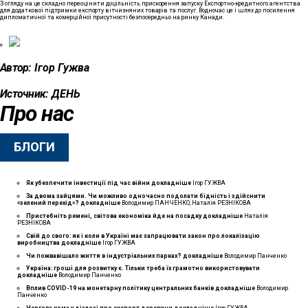
З огляду на це складно переоцінити доцільність прискорення запуску Експортно-кредитного агентства
для додаткової підтримки експорту вітчизняних товарів та послуг. Водночас це і шлях до посилення
дипломатичної та комерційної присутності безпосередньо на ринку Канади.
Автор:
Ігор Гужва
Источник:
ДЕНЬ
Про нас
БЛОГИ
Як убезпечити інвестиції під час війни
докладнiше
Ігор ГУЖВА
За двома зайцями. Чи можливо одночасно подолати бідність і здійснити
«зелений перехід»?
докладнiше
Володимир ПАНЧЕНКО, Наталія РЕЗНІКОВА
Пристебніть ремені, світова економіка йде на посадку
докладнiше
Наталія
РЕЗНІКОВА
Свій до свого: як і коли в Україні має запрацювати закон про локалізацію
виробництва
докладнiше
Ігор ГУЖВА
Чи пожвавішало життя в індустріальних парках?
докладнiше
Володимир Панченко
Україна: гроші для розвитку є. Тільки треба їх грамотно використовувати
докладнiше
Володимир Панченко
Вплив COVID-19 на монетарну політику центральних банків
докладнiше
Володимир
Панченко