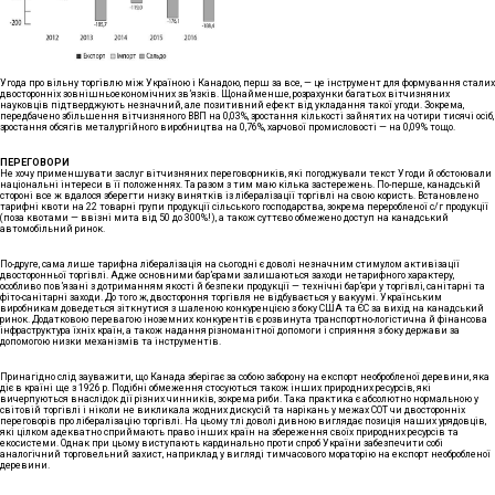
Угода про вільну торгівлю між Україною і Канадою, перш за все, — це інструмент для формування сталих
двосторонніх зовнішньоекономічних зв’язків. Щонайменше, розрахунки багатьох вітчизняних
науковців підтверджують незначний, але позитивний ефект від укладання такої угоди. Зокрема,
передбачено збільшення вітчизняного ВВП на 0,03%, зростання кількості зайнятих на чотири тисячі осіб,
зростання обсягів металургійного виробництва на 0,76%, харчової промисловості — на 0,09% тощо.
ПЕРЕГОВОРИ
Не хочу применшувати заслуг вітчизняних переговорників, які погоджували текст Угоди й обстоювали
національні інтереси в її положеннях. Та разом з тим маю кілька застережень. По-перше, канадській
стороні все ж вдалося зберегти низку винятків із лібералізації торгівлі на свою користь. Встановлено
тарифні квоти на 22 товарні групи продукції сільського господарства, зокрема переробленої с/г продукції
(поза квотами — ввізні мита від 50 до 300%!), а також суттєво обмежено доступ на канадський
автомобільний ринок.
По-друге, сама лише тарифна лібералізація на сьогодні є доволі незначним стимулом активізації
двосторонньої торгівлі. Адже основними бар’єрами залишаються заходи нетарифного характеру,
особливо пов’язані з дотриманням якості й безпеки продукції — технічні бар’єри у торгівлі, санітарні та
фіто-санітарні заходи. До того ж, двостороння торгівля не відбувається у вакуумі. Українським
виробникам доведеться зіткнутися з шаленою конкуренцією з боку США та ЄС за вихід на канадський
ринок. Додатковою перевагою іноземних конкурентів є розвинута транспортно-логістична й фінансова
інфраструктура їхніх країн, а також надання різноманітної допомоги і сприяння з боку держави за
допомогою низки механізмів та інструментів.
Принагідно слід зауважити, що Канада зберігає за собою заборону на експорт необробленої деревини, яка
діє в країні ще з 1926 р. Подібні обмеження стосуються також інших природних ресурсів, які
вичерпуються внаслідок дії різних чинників, зокрема риби. Така практика є абсолютно нормальною у
світовій торгівлі і ніколи не викликала жодних дискусій та нарікань у межах СОТ чи двосторонніх
переговорів про лібералізацію торгівлі. На цьому тлі доволі дивною виглядає позиція наших урядовців,
які цілком адекватно сприймають право інших країн на збереження своїх природних ресурсів та
екосистеми. Однак при цьому виступають кардинально проти спроб України забезпечити собі
аналогічний торговельний захист, наприклад у вигляді тимчасового мораторію на експорт необробленої
деревини.