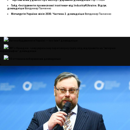
Чергова кома у діалозі про експорт деревини
докладнiше
Ігор ГУЖВА
Гайд «Інструменти промислової політики» від Industry4Ukraine. Відгук.
докладнiше
Володимир Панченко
Металургія України: візія 2030. Частина 2.
докладнiше
Володимир Панченко
Вагонобудування в Україні — too late?
докладнiше
ЗВТ з Канадою: чому українську переговорну групу слід відправити на “вечірню
хореографію”
докладнiше
50 оттенков либерализма
докладнiше