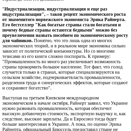
"
Индустриализация, индустриализация и еще раз
индустриализация", – таков рецепт экономического роста
от знаменитого норвежского экономиста Эрика Райнерта.
Его бестселлер "Как богатые страны стали богатыми и
почему бедные страны остаются бедными" можно без
преувеличения назвать пособием по экономическому росту
для чайников.
Понятно, что это лишь одна из многих
экономических теорий, и в реальном мире экономика сильно
зависит от политической конъюнктуры. Но со многими
тезисами из его книги сложно поспорить. К примеру:
"Промышленность во много раз увеличивает возможность
страны прокормить большое население. Тот факт, что голод
случается только в странах, которые специализируются на
сельском хозяйстве, подчеркиваетвласть промышленности,
разделения труда и синергических эффектов, которые создают
и сохраняют богатство".
Выступая на третьем Киевском международном
экономическом в начале октября, Райнерт заявил, что Украине
нужно развивать промышленность, которая обеспечит
высокую добавочную стоимость, экспортную выручку и, как
следствие, высокие зарплаты. Да и Евросоюз тогда будет
больше заинтересован в Украине. А пока, по оценке Эрика
Райнерта, официальный Брюссель предоставил стране не