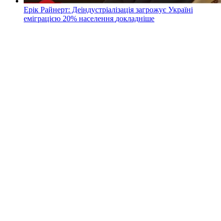
Ерік Райнерт: Деіндустріалізація загрожує Україні
еміграцією 20% населення
докладнiше