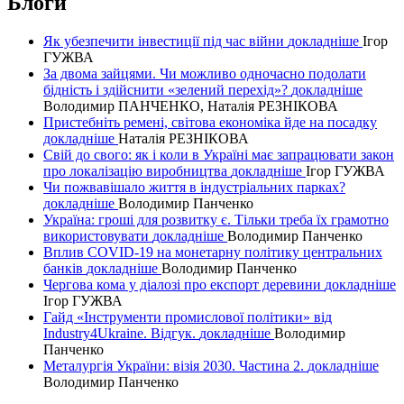
Блоги
Як убезпечити інвестиції під час війни
докладнiше
Ігор
ГУЖВА
За двома зайцями. Чи можливо одночасно подолати
бідність і здійснити «зелений перехід»?
докладнiше
Володимир ПАНЧЕНКО, Наталія РЕЗНІКОВА
Пристебніть ремені, світова економіка йде на посадку
докладнiше
Наталія РЕЗНІКОВА
Свій до свого: як і коли в Україні має запрацювати закон
про локалізацію виробництва
докладнiше
Ігор ГУЖВА
Чи пожвавішало життя в індустріальних парках?
докладнiше
Володимир Панченко
Україна: гроші для розвитку є. Тільки треба їх грамотно
використовувати
докладнiше
Володимир Панченко
Вплив COVID-19 на монетарну політику центральних
банків
докладнiше
Володимир Панченко
Чергова кома у діалозі про експорт деревини
докладнiше
Ігор ГУЖВА
Гайд «Інструменти промислової політики» від
Industry4Ukraine. Відгук.
докладнiше
Володимир
Панченко
Металургія України: візія 2030. Частина 2.
докладнiше
Володимир Панченко