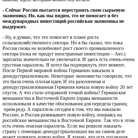
- Сейчас Россия пытается перестроить свою сырьевую
экономику. Но, как мы видим, это не помогает и без
международных инвестиций российская экономика не
выдержит.
- Ну, я думаю, что это помогает в плане роста
сельскохозяйственного сектора. Но я бы сказал, что пока
Россия снова не возобновит рост своего промышленного
сектора (пока не придут иностранные инвестиции – Авт.)
зарплаты значительно не увеличатся. И здесь есть очень-очень
грустная параллель. Я хотел бы подчеркнуть этот момент.
После Первой мировой войны Германию наказали и
деиндустриализовали. Некоторые экономисты говорили, что
это была очень плохая идея. И эта разозленная и
деиндустриализованная Германия начала новую войну 20 лет
спустя. А что стало отправной точкой войны? Германские
меньшинства в Восточной Европе (права меньшинств
использовали в качестве обоснования для передела границ
прим.ред). А параллель сегодня в том, что мы наказали
Россию, и Россия развязывает новую войну, опираясь на
российские меньшинства в Восточной Европе. Так что в этом
есть очень опасная параллель. Если вы решили наказать
страну с помощью деиндустриализации вы на самом деле
может развязать новую войну. Я думаю, что есть пугающая