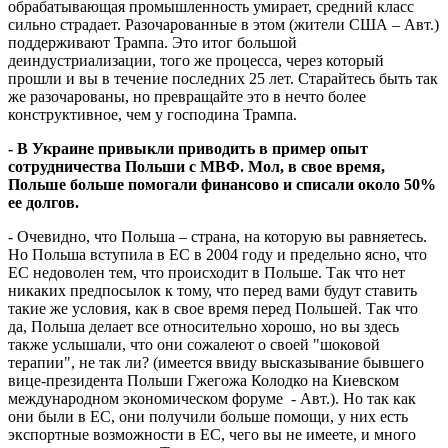
обрабатывающая промышленность умирает, средний класс
сильно страдает. Разочарованные в этом (жители США – Авт.)
поддерживают Трампа. Это итог большой
деиндустриализации, того же процесса, через который
прошли и вы в течение последних 25 лет. Старайтесь быть так
же разочарованы, но превращайте это в нечто более
конструктивное, чем у господина Трампа.
- В Украине привыкли приводить в пример опыт
сотрудничества Польши с МВФ. Мол, в свое время,
Польше больше помогали финансово и списали около 50%
ее долгов.
- Очевидно, что Польша – страна, на которую вы равняетесь.
Но Польша вступила в ЕС в 2004 году и предельно ясно, что
ЕС недоволен тем, что происходит в Польше. Так что нет
никаких предпосылок к тому, что перед вами будут ставить
такие же условия, как в свое время перед Польшей. Так что
да, Польша делает все относительно хорошо, но вы здесь
также услышали, что они сожалеют о своей "шоковой
терапии", не так ли? (имеется ввиду высказывание бывшего
вице-президента Польши Гжегожа Колодко на Киевском
международном экономическом форуме - Авт.). Но так как
они были в ЕС, они получили больше помощи, у них есть
экспортные возможности в ЕС, чего вы не имеете, и много