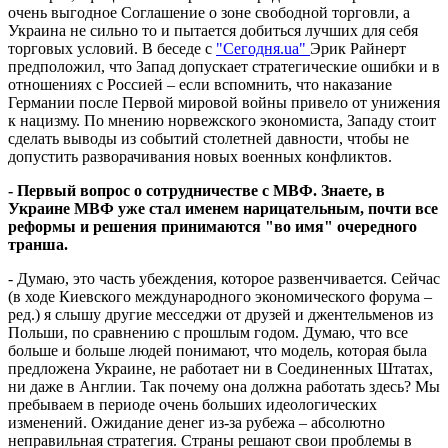
очень выгодное Соглашение о зоне свободной торговли, а
Украина не сильно то и пытается добиться лучших для себя
торговых условий. В беседе с
"Сегодня.ua"
Эрик Райнерт
предположил, что Запад допускает стратегические ошибки и в
отношениях с Россией – если вспомнить, что наказание
Германии после Первой мировой войны привело от унижения
к нацизму. По мнению норвежского экономиста, Западу стоит
сделать выводы из событий столетней давности, чтобы не
допустить разворачивания новых военных конфликтов.
- Первый вопрос о сотрудничестве с МВФ. Знаете, в
Украине МВФ уже стал именем нарицательным, почти все
реформы и решения принимаются "во имя" очередного
транша.
- Думаю, это часть убеждения, которое развенчивается. Сейчас
(в ходе Киевского международного экономического форума –
ред.) я слышу другие месседжи от друзей и джентельменов из
Польши, по сравнению с прошлым годом. Думаю, что все
больше и больше людей понимают, что модель, которая была
предложена Украине, не работает ни в Соединенных Штатах,
ни даже в Англии. Так почему она должна работать здесь? Мы
пребываем в периоде очень больших идеологических
изменений. Ожидание денег из-за рубежа – абсолютно
неправильная стратегия. Страны решают свои проблемы в