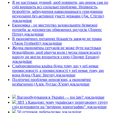
Я не настільки дурний, щоб повірити, що ринок сам по
собі вирішить всі соціальні проблеми. Нерівність,
безробіття, забруднення навколишнього середовища
нездоланні без активної участі держави (Дж. Стігліц)
докладнiше
Економіка - це мистецтво задовольняти безмежні
потреби за допомогою обмежених ресурсів (Лоренс
Пітер)
докладнiше
В економічних питаннях більшість завжди не права
(Джон Гелбрейт)
докладнiше
Жодна економічна ситуація не може бути настільки
безнадійною, щоб рішуча воля і чесна праця всього
народу не могли впоратися з нею (Людвіг Ерхард)
докладнiше
Слаборозвинена країна бідна тому, що у неї немає
промисловості, а промисловості у неї немає тому, що
вона бідна (Ханс Зінгер)
докладнiше
Політичні проблеми нерозв'язні, а економічні
незбагненні (Алек Дуглас-Х'юм)
докладнiше
Вагонобудування в Україні — too late?
докладнiше
ЗВТ з Канадою: чому українську переговорну групу
слід відправити на “вечірню хореографію”
докладнiше
50 оттенков либерализма
докладнiше