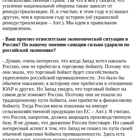
сельскохозяйственная страна. Так что я могу сказать, что
усиление национальной обороны также зависит от
реиндустриализации. И, к счастью, в этом году я услышал
другую, чем в прошлом году историю (об украинской
реиндустриализации – Авт.). Мы идем в правильном
направлении.
- Ваш прогноз относительно экономической ситуации в
России? По вашему мнению санкции сильно ударили по
российской экономике?
- Думаю, очень интересно, что когда Запад хотел наказать
Россию, они не прибегли к торговому бойкоту. Потому что
они знали, что торговый бойкот будет способствовать
укреплению российской промышленности. Это было бы
обычное наказание, к которому они прибегали в отношении
ЮАР и других. Но Запад увидел, что торговый бойкот на
самом деле поможет России. Поэтому они не пошли по
традиционному пути бойкота, они прибегли к финансовому
бойкоту. Тогда Россия ввела пошлины на импорт
сельскохозяйственной продукции (из ЕС – Авт.). Я считаю,
что Россия, напротив, должна защищать производственную
базу. Я не думаю, что движение России блестящее. Но самый
интересный аспект в том, что Запад не пошел по пути своей
обычной практики бойкота промышленности. Здесь есть
важные идеи, которым можно поучиться.