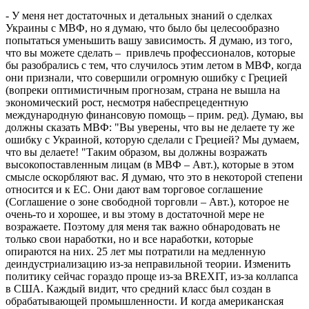
- У меня нет достаточных и детальных знаний о сделках
Украины с МВФ, но я думаю, что было бы целесообразно
попытаться уменьшить вашу зависимость. Я думаю, из того,
что вы можете сделать – привлечь профессионалов, которые
бы разобрались с тем, что случилось этим летом в МВФ, когда
они признали, что совершили огромную ошибку с Грецией
(вопреки оптимистичным прогнозам, страна не вышла на
экономический рост, несмотря набеспрецедентную
международную финансовую помощь – прим. ред). Думаю, вы
должны сказать МВФ: "Вы уверены, что вы не делаете ту же
ошибку с Украиной, которую сделали с Грецией? Мы думаем,
что вы делаете! "Таким образом, вы должны возражать
высокопоставленным лицам (в МВФ – Авт.), которые в этом
смысле оскорбляют вас. Я думаю, что это в некоторой степени
относится и к ЕС. Они дают вам торговое соглашение
(Соглашение о зоне свободной торговли – Авт.), которое не
очень-то и хорошее, и вы этому в достаточной мере не
возражаете. Поэтому для меня так важно обнародовать не
только свои наработки, но и все наработки, которые
опираются на них. 25 лет мы потратили на медленную
деиндустриализацию из-за неправильной теории. Изменить
политику сейчас гораздо проще из-за BREXIT, из-за коллапса
в США. Каждый видит, что средний класс был создан в
обрабатывающей промышленности. И когда американская