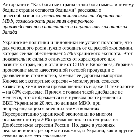
Автор книги "Как богатые страны стали богатыми... и почему
бедные страны остаются бедными" рассказал о
целесообразности
уменьшения зависимости Украины от
МВФ, возможности развития внутреннего
производственного потенциала и стратегических ошибках
Запада
Украинские политики и чиновники не устают повторять, что
для успешного роста нужно отходить от сырьевой экономики,
которая сейчас обеспечивает 57% украинского экспорта. Этот
показатель не сильно отличается от характерного для
развитых стран, но, в отличие от США и Евросоюза, Украина
производит мало качественной готовой продукции с
добавленной стоимостью, замещая ее дорогим импортом.
Ключевые экспортные отрасли – металлургия, сельское
хозяйство, химическая промышленность и даже IT-технологии
– на 80% сырьевые. Причем с годами такой дисбаланс не
меняется, что отображается и в нулевом росте реального
ВВП Украины за 20 лет, по данным МВФ, при
непрекращающихся внешних заимствованиях.
Переориентацию украинской экономики во многом
осложняет потеря 20% промышленного потенциала на
Донбассе из-за агрессии России. Но, даже в условиях
реальной войны реформы возможны, и Украина, как и другие
страны до нее, это доказывает.