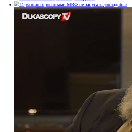
Германию прогнозами МВФ не запугать
докладнiше