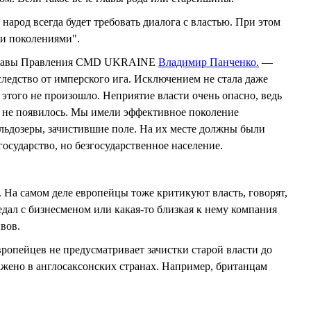
арод всегда будет требовать диалога с властью. При этом
ли поколениями".
ль Главы Правления CMD UKRAINE
Владимир Панченко.
—
аследство от имперского ига. Исключением не стала даже
 этого не произошло. Неприятие власти очень опасно, ведь
ой не появилось. Мы имели эффективное поколение
ульдозеры, зачистившие поле. На их месте должны были
государство, но безгосударственное население.
. На самом деле европейцы тоже критикуют власть, говорят,
едал с бизнесменом или какая-то близкая к нему компания
вов.
ропейцев не предусматривает зачистки старой власти до
ражено в англосаксонских странах. Например, британцам