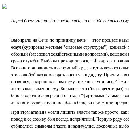
Перед боем. Не только крестились, но и скидывались на сл
Выбирали на Сечи по принципу вече — этот процесс назы
есаул (курировал местные "силовые структуры"), кошевой
обозный (заведовал хозяйственными вопросами), кошевой 
срока службы. Выборы проходили каждый год, как правило,
Все они становились в огромный круг, внутрь которого вы
этого любой казак мог дать оценку кандидату. Причем в в
нравился, в хороших словах ему тоже не скупились. Сами
доставалась именно ему. Больше всего (более десяти раз)
безоговорочно доверяли и считали "фартовыми": такое св
действий: если атаман погибал в бою, казаки могли предло
При этом атамана могли лишить власти так же просто, как 
повод к ее созыву был всегда неприятный. Черную раду соб
отбирались символы власти и назначались досрочные выбо