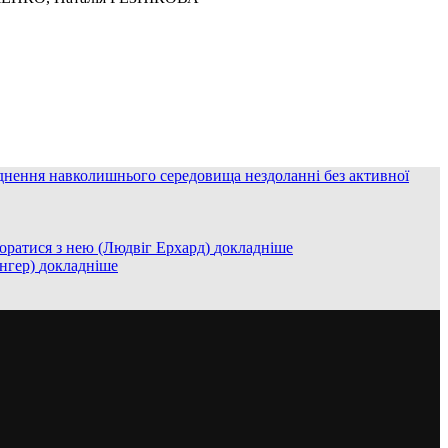
руднення навколишнього середовища нездоланні без активної
поратися з нею (Людвіг Ерхард)
докладнiше
інгер)
докладнiше