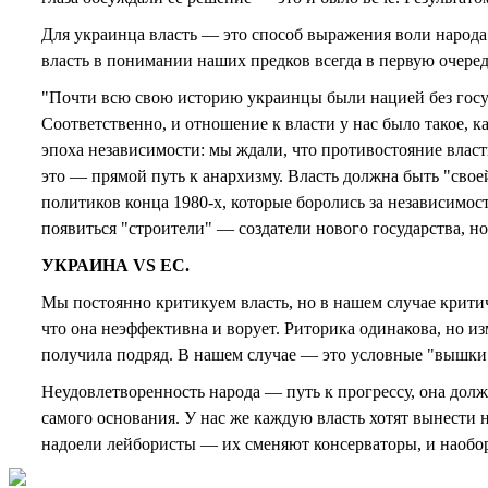
Для украинца власть — это способ выражения воли народа.
власть в понимании наших предков всегда в первую очеред
"Почти всю свою историю украинцы были нацией без гос
Соответственно, и отношение к власти у нас было такое, к
эпоха независимости: мы ждали, что противостояние власти
это — прямой путь к анархизму. Власть должна быть "свое
политиков конца 1980-х, которые боролись за независимо
появиться "строители" — создатели нового государства, но
УКРАИНА VS ЕС.
Мы постоянно критикуем власть, но в нашем случае критич
что она неэффективна и ворует. Риторика одинакова, но из
получила подряд. В нашем случае — это условные "вышки 
Неудовлетворенность народа — путь к прогрессу, она долж
самого основания. У нас же каждую власть хотят вынести 
надоели лейбористы — их сменяют консерваторы, и наобор