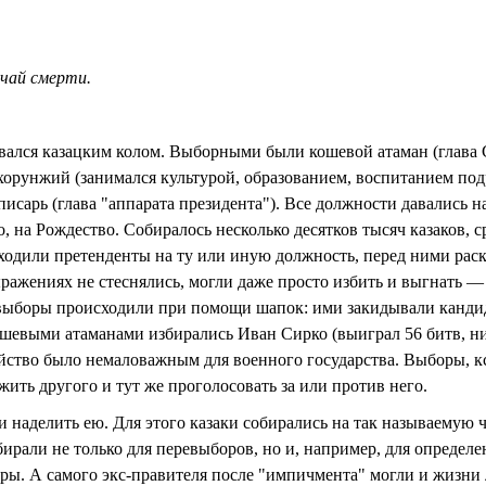
учай смерти.
вался казацким колом. Выборными были кошевой атаман (глава 
 хорунжий (занимался культурой, образованием, воспитанием по
писарь (глава "аппарата президента"). Все должности давались
 на Рождество. Собиралось несколько десятков тысяч казаков, 
ходили претенденты на ту или иную должность, перед ними раскл
ыражениях не стеснялись, могли даже просто избить и выгнать —
 выборы происходили при помощи шапок: ими закидывали кандид
 кошевыми атаманами избирались Иван Сирко (выиграл 56 битв, н
ойство было немаловажным для военного государства. Выборы, к
жить другого и тут же проголосовать за или против него.
и наделить ею. Для этого казаки собирались на так называемую 
ирали не только для перевыборов, но и, например, для определе
ры. А самого экс-правителя после "импичмента" могли и жизни