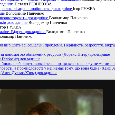
ладнiше
Наталія РЕЗНІКОВА
н про локалізацію виробництва
докладнiше
Ігор ГУЖВА
iше
Володимир Панченко
 використовувати
докладнiше
Володимир Панченко
нків
докладнiше
Володимир Панченко
Ігор ГУЖВА
raine. Відгук.
докладнiше
Володимир Панченко
лодимир Панченко
бі вирішить всі соціальні проблеми. Нерівність, безробіття, заб
и за допомогою обмежених ресурсів (Лоренс Пітер)
докладнiше
н Гелбрейт)
докладнiше
дійною, щоб рішуча воля і чесна праця всього народу не могли в
овості, а промисловості у неї немає тому, що вона бідна (Ханс З
і (Алек Дуглас-Х'юм)
докладнiше