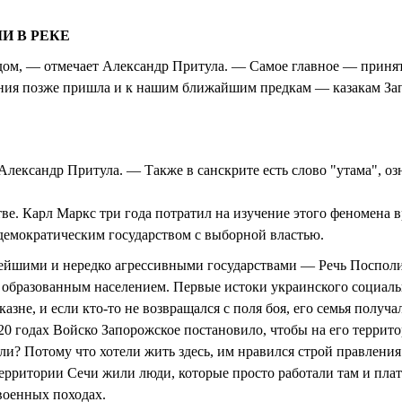
И В РЕКЕ
ом, — отмечает Александр Притула. — Самое главное — приняты
ления позже пришла и к нашим ближайшим предкам — казакам Зап
 Александр Притула. — Также в санскрите есть слово "утама", 
ве. Карл Маркс три года потратил на изучение этого феномена 
демократическим государством с выборной властью.
нейшими и нередко агрессивными государствами — Речь Посполи
 образованным населением. Первые истоки украинского социальн
азне, и если кто-то не возвращался с поля боя, его семья получа
1620 годах Войско Запорожское постановило, чтобы на его террит
и? Потому что хотели жить здесь, им нравился строй правления
территории Сечи жили люди, которые просто работали там и плат
 военных походах.