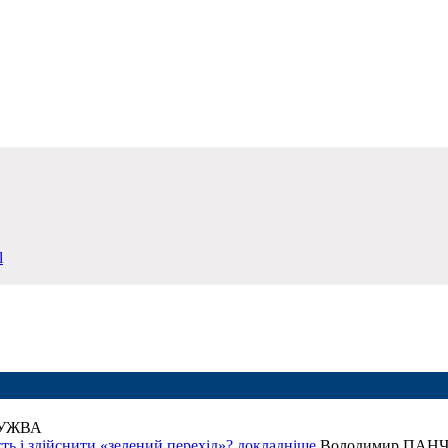
l
ГУЖВА
ть і здійснити «зелений перехід»?
докладнiше
Володимир ПАНЧ