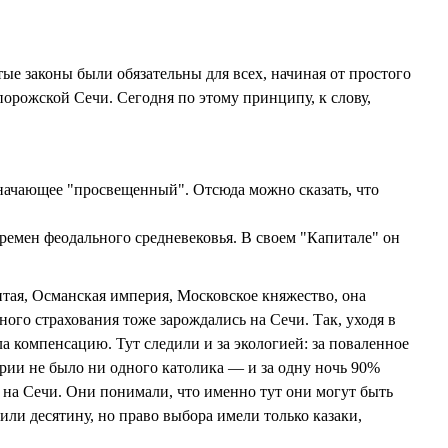
е законы были обязательны для всех, начиная от простого
орожской Сечи. Сегодня по этому принципу, к слову,
означающее "просвещенный". Отсюда можно сказать, что
времен феодального средневековья. В своем "Капитале" он
тая, Османская империя, Московское княжество, она
ого страхования тоже зарождались на Сечи. Так, уходя в
ла компенсацию. Тут следили и за экологией: за поваленное
ории не было ни одного католика — и за одну ночь 90%
 на Сечи. Они понимали, что именно тут они могут быть
или десятину, но право выбора имели только казаки,