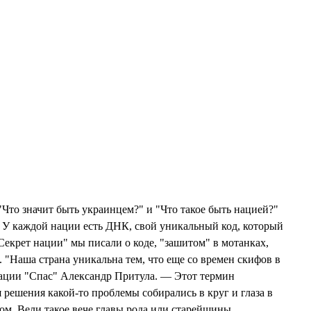
Что значит быть украинцем?" и "Что такое быть нацией?"
. У каждой нации есть ДНК, свой уникальный код, который
Секрет нации" мы писали о коде, "зашитом" в мотанках,
. "Наша страна уникальна тем, что еще со времен скифов в
ерации "Спас" Александр Притула. — Этот термин
ля решения какой-то проблемы собирались в круг и глаза в
ном. Вели такое вече главы рода или старейшины.