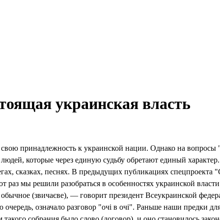
стоящая украинская власть
свою принадлежность к украинской нации. Однако на вопросы "
 людей, которые через единую судьбу обретают единый характер
егах, сказках, песнях. В предыдущих публикациях спецпроекта "
от раз мы решили разобраться в особенностях украинской власти
ак обычное (звичаєве), — говорит президент Всеукраинской фед
ою очередь, означало разговор "очі в очі". Раньше наши предки д
м такого собрания было слово (договор), и оно становилось зако