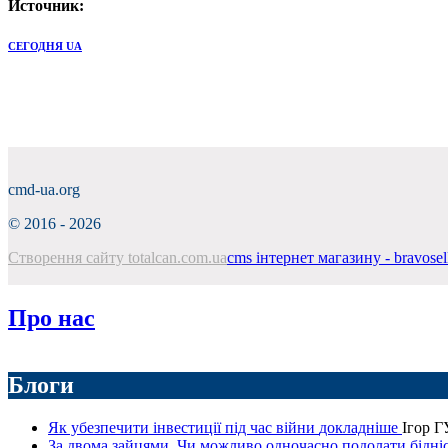
Источник:
СЕГОДНЯ UA
cmd-ua.org
©
2016 - 2026
Створення сайту totalcan.com.ua
cms інтернет магазину - bravosel
Про нас
Блоги
Як убезпечити інвестиції під час війни
докладнiше
Ігор 
За двома зайцями. Чи можливо одночасно подолати бідніс