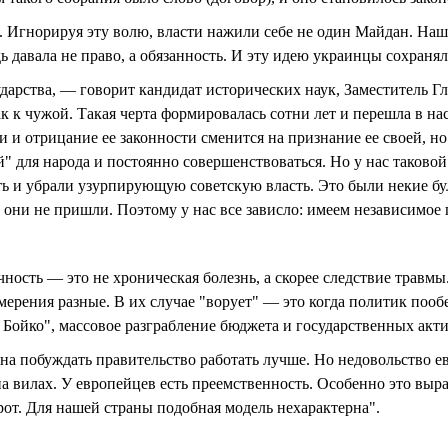
 Игнорируя эту волю, власти нажили себе не один Майдан. Наш н
ь давала не право, а обязанность. И эту идею украинцы сохраня
ударства, — говорит кандидат исторических наук, Заместите
ак к чужой. Такая черта формировалась сотни лет и перешла в н
 и отрицание ее законности сменится на признание ее своей, но
й" для народа и постоянно совершенствоваться. Но у нас таков
сть и убрали узурпирующую советскую власть. Это были некие б
 они не пришли. Поэтому у нас все зависло: имеем независимое 
ность — это не хроническая болезнь, а скорее следствие травмы
мерения разные. В их случае "ворует" — это когда политик пооб
Бойко", массовое разграбление бюджета и государственных акти
на побуждать правительство работать лучше. Но недовольство ев
на вилах. У европейцев есть преемственность. Особенно это вы
от. Для нашей страны подобная модель нехарактерна".