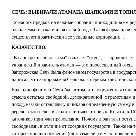
СЕЧЬ: ВЫБИРАЛИ АТАМАНА ШАПКАМИ И ТОПИЛ
"У наших предков на важные собрания приходили всем род
члена семьи и заканчивая главой рода. Такая форма прав
существуют практически все успешные корпорации".
КАЗАЧЕСТВО.
"В санскрите слово "атма" означает "отец", — продолжает
украинский правитель атаман — это просвещенный отец.
Запорожская Сечь была феноменом государства в государст
написал, что Запорожская Сечь была первым христианско-
Еще один феномен Сечи был в том, что, окруженная силь
сумела остаться свободной, демократичной, с грамотным и
поход, казаки оставляли у шинкаря определенную сумму в к
дерево закон велел высадить пятьдесят новых. Кстати, в 
католиков приняли православие. Почему люди так поступал
свободными, в отличие от соседних государств. Также на 
которые прошли обучение (пять-семь лет) и участвовали в