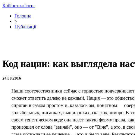
Кабінет клієнта
Головна
>
Публікації
Код нации: как выглядела на
24.08.2016
Наши соотечественники сейчас с гордостью подчеркивают 
сможет ответить далеко не каждый. Нация — это общество
спрятан в самом простом и, казалось бы, понятном — обер
колыбельных, писанках, вышиванках, сказках, юморе. В эт
своем генетическом коде она несет такую форму права, к
произошел от слова "звичай", оно — от "Віче", а это, в св
глаза обсуждали ее решение — это и было вече. Результато