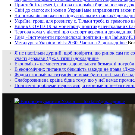
Пристебніть ремені, світова економіка йде на посадку
док
Свій до свого: як і коли в Україні має запрацювати зако
Чи пожвавішало життя в індустріальних парках?
докладн
Україна: гроші для розвитку є. Тільки треба їх грамотно
Вплив COVID-19 на монетарну політику центральних ба
Чергова кома у діалозі про експорт деревини
докладнiше
Гайд «Інструменти промислової політики» від Industry4Uk
Металургія України: візія 2030. Частина 2.
докладнiше
Во
Я не настільки дурний, щоб повірити, що ринок сам по со
участі держави (Дж. Стігліц)
докладнiше
Економіка - це мистецтво задовольняти безмежні потреб
В економічних питаннях більшість завжди не права (Джо
Жодна економічна ситуація не може бути настільки безна
Слаборозвинена країна бідна тому, що у неї немає промисл
Політичні проблеми нерозв'язні, а економічні незбагненн
Вагонобудування в Україні — too late?
докладнiше