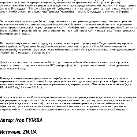
перманентної позиції турецької сторони щодо вилучення з режиму вільної торгівлі продукції
сільгосппереробки, Україна в результаті укладання угоди у середньостроковій перспективі недоотримає
близько 10 млрд дол.). З іншого боку, такий підхід може стати каталізатором торгівлі та промислового
розвитку обох сторін, приміром, якщо Турецька Республіка інвестує 10 млрд дол. в економіку України.
За попередніми оцінками, найбільш перспективними напрямами для реалізації спільних проєктів
можуть стати авіакосмічна галузь, суднобудування військового призначення, бронетехніка, розвиток
транспортно-промислової інфраструктури в Україні. Найефективнішим механізмом реалізації спільних
інвестиційних проєктів вбачається створення на території нашої країни мережі українсько-турецьких
індустріальних парків.
Лише реалізація аналогічних підходів у рамках переговорного процесу щодо Угоди про вільну торгівлю
між Україною та Турецькою Республікою зумовить можливість укласти її найближчим часом на
взаємовигідних умовах. Що, в свою чергу, забезпечить можливість для сталого зростання двосторонньої
торгівлі до 10 млрд дол. і більше на рік.
Для України це може стати чи не найбільш успішним кейсом лібералізації зовнішньої торгівлі, в
результаті якого очікується зростання ВВП, диверсифікація структури зовнішньої торгівлі, розвиток
промисловості тощо.
Втім, досягнення згаданих результатів потребує не лише повного перезавантаження української
переговорної команди та її позицій щодо умов укладення угоди про вільну торгівлю з Туреччиною, а й
комплексу заходів, про які я вже не одноразово писав, зокрема, у статті "Вал зерна і вал проблем" (див.
DT.UA №27 від 13 липня 2019 р.).
А саме - ключовим і найбільш актуальним на сьогодні є запровадження податкових і митних стимулів
для резидентів індустріальних парків, запровадження нового алгоритму приєднання до інженерних
мереж (газ, вода, електроенергія), створення так званого банку розвитку з метою забезпечення
ефективного управління державними та іншими фінансовими ресурсами для інвестування в
акціонерний капітал або пільгове кредитування у рамках започаткування нового виробництва.
Автор:
Ігор ГУЖВА
Источник:
ZN.UA