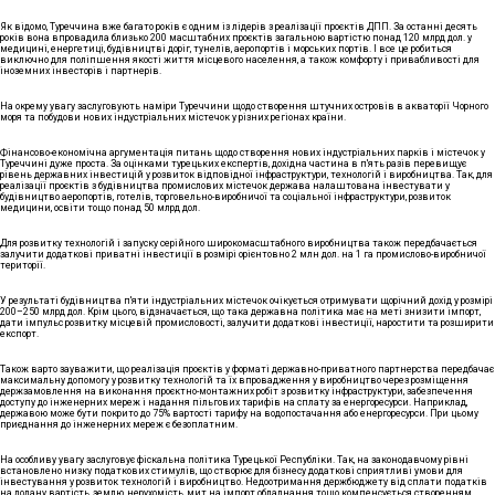
Як відомо, Туреччина вже багато років є одним із лідерів з реалізації проєктів ДПП. За останні десять
років вона впровадила близько 200 масштабних проєктів загальною вартістю понад 120 млрд дол. у
медицині, енергетиці, будівництві доріг, тунелів, аеропортів і морських портів. І все це робиться
виключно для поліпшення якості життя місцевого населення, а також комфорту і привабливості для
іноземних інвесторів і партнерів.
На окрему увагу заслуговують наміри Туреччини щодо створення штучних островів в акваторії Чорного
моря та побудови нових індустріальних містечок у різних регіонах країни.
Фінансово-економічна аргументація питань щодо створення нових індустріальних парків і містечок у
Туреччині дуже проста. За оцінками турецьких експертів, дохідна частина в п'ять разів перевищує
рівень державних інвестицій у розвиток відповідної інфраструктури, технологій і виробництва. Так, для
реалізації проєктів з будівництва промислових містечок держава налаштована інвестувати у
будівництво аеропортів, готелів, торговельно-виробничої та соціальної інфраструктури, розвиток
медицини, освіти тощо понад 50 млрд дол.
Для розвитку технологій і запуску серійного широкомасштабного виробництва також передбачається
залучити додаткові приватні інвестиції в розмірі орієнтовно 2 млн дол. на 1 га промислово-виробничої
території.
У результаті будівництва п'яти індустріальних містечок очікується отримувати щорічний дохід у розмірі
200–250 млрд дол. Крім цього, відзначається, що така державна політика має на меті знизити імпорт,
дати імпульс розвитку місцевій промисловості, залучити додаткові інвестиції, наростити та розширити
експорт.
Також варто зауважити, що реалізація проєктів у форматі державно-приватного партнерства передбачає
максимальну допомогу у розвитку технологій та їх впровадження у виробництво через розміщення
держзамовлення на виконання проєктно-монтажних робіт з розвитку інфраструктури, забезпечення
доступу до інженерних мереж і надання пільгових тарифів на сплату за енергоресурси. Наприклад,
державою може бути покрито до 75% вартості тарифу на водопостачання або енергоресурси. При цьому
приєднання до інженерних мереж є безоплатним.
На особливу увагу заслуговує фіскальна політика Турецької Республіки. Так, на законодавчому рівні
встановлено низку податкових стимулів, що створює для бізнесу додаткові сприятливі умови для
інвестування у розвиток технологій і виробництво. Недоотримання держбюджету від сплати податків
на додану вартість, землю, нерухомість, мит на імпорт обладнання тощо компенсується створенням