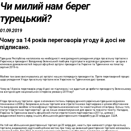
Чи милий нам берег
турецький?
01.09.2019
Чому за 14 років переговорів угоду й досі не
підписано.
Турецька Республіка наголосила на необхідності невідкладного укладання угоди про вільну торгівлю з
Україною, а президент Володимир Зеленський пообіцяв підготувати відповідні документи - це одна з
ключових домовленостей першої офіційної зустрічі президентів України та Туреччини на початку
серпня 2019-го.
Майже так само закінчувались усі зустрічі наших попередніх президентів. Проте переговорний процес
щодо укладання Угоди про вільну торгівлю між Україною та Туреччиною досі триває.
Чому за 14 років переговорів угоду й досі не підписано, і чи вдасться це зробити президенту Зеленському
на вигідних для національних інтересів умовах у 2019-му?
Угода про вільну торгівлю - одне з ключових питань порядку денного українсько-турецьких відносин
починаючи з 2006 р. Безумовно, вільна торгівля між стратегічними партнерами є цілком об'єктивним
та очевидним засобом інтенсифікації торговельно-економічної та інвестиційної співпраці. Більш того,
статус "стратегічне партнерство" - це не лише словосполучення для краси та повноти тексту. Нагадаю,
Україна та Туреччина мають офіційний статус стратегічного партнерства з 2011 р., цілями і
завданнями якого є, серед іншого, збільшення двостороннього товарообігу до 20 млрд дол. США.
На той час збільшення двосторонньої торгівлі до 20 млрд дол., навіть при наявності угоди про вільну
торгівлю, видавалося надто амбіційною метою, при тому, що зазвичай двостороння торгівля коливалась
у межах 5 млрд. Але 2011-го темпи економічного зростання обох країн вказували на об'єктивну