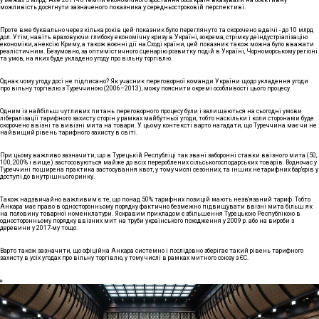
можливість досягнути зазначеного показника у середньостроковій перспективі.
Проте вже буквально через кілька років цей показник було переглянуто та скорочено вдвічі - до 10 млрд
дол. Утім, навіть враховуючи глибоку економічну кризу в Україні, зокрема, стрімку деіндустріалізацію
економіки, анексію Криму, а також воєнні дії на Сході країни, цей показник також можна було вважати
реалістичним. Безумовно, за оптимістичного сценарію розвитку подій в Україні, Чорноморському регіоні
та умов, на яких буде укладено угоду про вільну торгівлю.
Однак чому угоду досі не підписано? Як учасник переговорної команди України щодо укладення угоди
про вільну торгівлю з Туреччиною (2006–2013), можу пояснити окремі особливості цього процесу.
Одним із найбільш чутливих питань переговорного процесу були і залишаються на сьогодні умови
лібералізації тарифного захисту сторін у рамках майбутньої угоди, тобто наскільки і коли сторонами буде
скорочено ввізні та вивізні мита на товари. У цьому контексті варто нагадати, що Туреччина має чи не
найвищий рівень тарифного захисту в світі.
При цьому важливо зазначити, що в Турецькій Республіці так звані заборонні ставки ввізного мита (50,
100, 200% і вище) застосовуються майже до всіх перероблених сільськогосподарських товарів. Водночас у
Туреччині поширена практика застосування квот, у тому числі сезонних, та інших нетарифних бар'єрів у
доступі до внутрішнього ринку.
Також надзвичайно важливим є те, що понад 50% тарифних позицій мають незв'язаний тариф. Тобто
Анкара має право в односторонньому порядку фактично безмежно підвищувати ввізні мита більш як
на половину товарної номенклатури. Яскравим прикладом є збільшення Турецькою Республікою в
односторонньому порядку ввізних мит на труби українського походження у 2009 р. або на вироби з
деревини у 2017-му тощо.
Варто також зазначити, що офіційна Анкара системно і послідовно зберігає такий рівень тарифного
захисту в усіх угодах про вільну торгівлю, у тому числі в рамках митного союзу з ЄС.