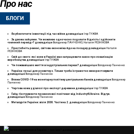
Про нас
БЛОГИ
Як убезпечити інвестиції під час війни
докладнiше
Ігор ГУЖВА
За двома зайцями. Чи можливо одночасно подолати бідність і здійснити
«зелений перехід»?
докладнiше
Володимир ПАНЧЕНКО, Наталія РЕЗНІКОВА
Пристебніть ремені, світова економіка йде на посадку
докладнiше
Наталія
РЕЗНІКОВА
Свій до свого: як і коли в Україні має запрацювати закон про локалізацію
виробництва
докладнiше
Ігор ГУЖВА
Чи пожвавішало життя в індустріальних парках?
докладнiше
Володимир Панченко
Україна: гроші для розвитку є. Тільки треба їх грамотно використовувати
докладнiше
Володимир Панченко
Вплив COVID-19 на монетарну політику центральних банків
докладнiше
Володимир
Панченко
Чергова кома у діалозі про експорт деревини
докладнiше
Ігор ГУЖВА
Гайд «Інструменти промислової політики» від Industry4Ukraine. Відгук.
докладнiше
Володимир Панченко
Металургія України: візія 2030. Частина 2.
докладнiше
Володимир Панченко
Вагонобудування в Україні — too late?
докладнiше