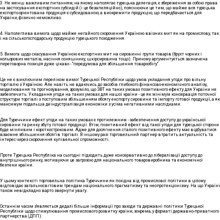
3. Не менш важливим питанням, на якому наполягає турецька делегація, є збереження за собою права
на застосування експортних субсидій (і це безапеляційно), пояснюючи це тим, що майже вся турецька
експорто-орієнтована продукція є субсидованою, а виокремити продукцію, що передбачається для
України, фізично неможливо.
4. Наполеглива вимога щодо майже негайного скорочення Україною ввізних мит як на промислову, так
і на сільськогосподарську продукцію турецького походження.
5. Вимога щодо скасування Україною експортних мит на сировинні групи товарів (брухт чорних і
кольорових металів, насіння соняшнику, шкірсировина тощо). Причому аргументується зазначена
переговорна позиція дуже цікаво - "передумова для збільшення товарообігу".
Це не є виключним переліком вимог Турецької Республіки щодо умов укладання угоди про вільну
торгівлю з Україною. Але навіть не вдаючись до засобів глибокого фінансово-економічного аналізу,
моделювання та прогнозування, зрозуміло, що ЗВТ на таких умовах позитивного ефекту для України не
забезпечить. Укладання угоди на таких умовах для нашої країни - це як мінімум консервація поточної
структури торгівлі з поступовим збільшенням обсягу експорту сировини та імпорту готової продукції, а як
максимум подальша деіндустріалізація економіки з усіма негативними наслідками.
Для Туреччини ефект угоди на таких умовах є протилежним - забезпечення доступу до української
сировини та ринку збуту готової продукції. Втім, позитивний ефект від такої угоди для турецької сторони
буде мінливим і короткостроковим. Адже для досягнення сталого позитивного ефекту має відбуватися
взаємне збільшення обсягів торгівлі. В іншому разі торговельний партнер втратить актуальність та
інтерес через скорочення купівельної спроможності.
Проте Турецька Республіка на сьогодні підходить дуже консервативно до лібералізації доступу до
внутрішнього ринку, мотивуючи це загрозою для національного товаровиробника та економічної
безпеки країни.
У цьому контексті торговельна політика Туреччини як похідна від промислової політики в цілому
відповідає загальносвітовим трендам національного прагматизму та неопротекціонізму. На що Україні
також невідкладно варто звернути увагу.
Останнім часом з'являється дедалі більше інформації про заходи та державні політики Турецької
Республіки щодо стимулювання промислового розвитку країни, зокрема, у форматі державно-приватного
партнерства (ДПП).