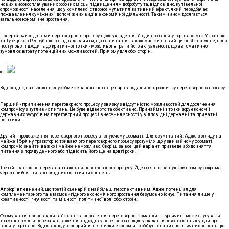
нових високооплачуваних робочих місць, підвищенням добробуту та, відповідно, купівельної
спроможності населення, що у комплексі створює мультиплікативний ефект, який передбачає
пожвавлення суміжних і допоміжних видів економічної діяльності. Таким чином досягається
загальноекономічне зростання.
Повертаючись до теми переговорного процесу щодо укладення Угоди про вільну торгівлю між Україною
та Турецькою Республікою, слід відзначити, що це питання також має життєвий цикл. Як на мене, воно
поступово підходить до критичної точки - можливої втрати його актуальності, що автоматично
зумовлює втрату потенційних можливостей. Причому для обох сторін.
Відповідно, на сьогодні існує обмежена кількість сценаріїв подальшого розвитку переговорного процесу.
Перший - припинення переговорного процесу у зв'язку з відсутністю можливостей для досягнення
компромісу з чутливих питань. Це буде відверто та об'єктивно. Принаймні з точки зору економії
державних ресурсів на переговорний процес і внесення ясності у відповідні державні та приватні
політики.
Другий - продовження переговорного процесу в існуючому форматі. Шлях сумнівний. Адже з огляду на
майже 15-річну траєкторію триваючого переговорного процесу зрозуміло, що у звичайному форматі
компроміс знайти важко і майже неможливо. Скоріш за все, цей варіант призведе або до зняття
питання з поряду денного або підвісить його ще на довгі роки.
Третій - наскрізне перезавантаження переговорного процесу. Йдеться про пошук компромісу, зокрема,
через прийняття відповідних політичних рішень.
Апріорі впевнений, що третій сценарій є найбільш перспективним. Адже потенціал для
комплементарного та взаємовигідного економічного зростання безумовно існує. Питання лише у
креативності, гнучкості та міцності політичної волі обох сторін.
Формування нової влади в Україні та оновлення переговорної команди в Туреччині може слугувати
трампліном для перезавантаження підходів у переговорах щодо укладання двосторонньої угоди про
вільну торгівлю. Відповідно, у разі прийняття низки економічно обґрунтованих політичних рішень цю