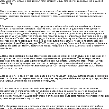
угоду може бути укладено вже до кінця поточного року. Більш того, є потенціал введення її в дію з 1
січня 2020 р.
Проте цьому має передувати кропітка та напружена робота за багатьма напрямами. З метою
досягнення компромісу та створення дійсно взаємовигідних передумов для розвитку промисловості й
торгівлі обох сторін вбачаю за доцільне формувати подальші переговори на таких концептуальних
засадах:
1. Залучення до переговорного процесу представників бізнесу обох країн для вироблення спільних
позицій на горизонтальному рівні. Креативність і винахідливість підприємців може зумовити
абсолютно нові підходи до лібералізації умов торгівлі в рамках угоди. Більш того, варто нагадати, що
взагалі-то угода укладається передусім для активізації взаємовигідного бізнесу. Відповідно, і умови
укладання мають вироблятися спільно з його представниками. Наприклад, започаткування спільного
виробництва в Україні текстильної продукції з подальшим її експортом до Канади в рамках діючої ЗВТ
між Україною та Канадою. Для Туреччини це може бути цілком аргументованою та вмотивованою
пропозицією. Адже Канада, завдяки ЗВТ з ЄС, має доступ до ринку Туреччини. Тоді як на ринки Канади в
рамках тієї самої ЗВТ можуть постачатися товари походженням лише з ЄС. І таких кейсів може бути
дуже багато.
2. Посилити переговорні позиції обох сторін фінансово-економічними обґрунтуваннями, заснованими
на сучасних автоматизованих системах моделювання та прогнозування. Так, з використанням
агрегованих баз даних щодо виробництва, споживання, експорту, імпорту обох сторін сучасні методи
економічного аналізу можуть ідентифікувати та обґрунтувати дуже цікаві нові можливості для
взаємного доповнення економік. Відповідно, з'явиться нова аргументація щодо оптимальних умов
лібералізації торгівлі.
3. Не вимагати неприйнятного - залишати винятки лише для найбільш чутливих тваринних позицій
з обох сторін, використовуючи загальносвітову практику надання мінімального режиму доступу на рівні
3% внутрішнього споживання аналогічного продукту.
4. Стале зростання та диверсифікація двосторонньої торгівлі може відбуватися лише шляхом
започаткування спільного виробництва. Виробництво складної високотехнологічної продукції для
власних потреб і спільного експорту. Принципово важливим є досягнення домовленостей за
ключовими позиціями щодо започаткування спільних виробництв саме у рамках переговорного процесу
з укладання угоди про вільну торгівлю.
Тобто вбачається доцільним укладати угоду про вільну торгівлю одночасно з низкою інвестиційних
проєктів. Такий механізм можна розглядати, з одного боку, як компенсатор (наприклад, виходячи з