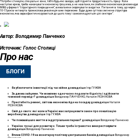
“Потрібні стимули, спеціальні зони, тобто будь-які заходи, щоб підняти продуктивність праці. Коли
наступає криза, треба накачувати економіку грошима, а не навпаки, як слабким економікам рекомендує
МВФ у форматі "структурного покращення", вимагаючи скорочувати видатки. Питання в тому, що через
10-15 років четверта промислова революція вже переможе. Буде дуже суттєво змінена структура
економіки, яка зараз фактично рухається до цього.тому і самознищуються цілі сектори”.
Автор:
Володимир Панченко
Источник:
Голос Столиці
Про нас
БЛОГИ
Як убезпечити інвестиції під час війни
докладнiше
Ігор ГУЖВА
За двома зайцями. Чи можливо одночасно подолати бідність і здійснити
«зелений перехід»?
докладнiше
Володимир ПАНЧЕНКО, Наталія РЕЗНІКОВА
Пристебніть ремені, світова економіка йде на посадку
докладнiше
Наталія
РЕЗНІКОВА
Свій до свого: як і коли в Україні має запрацювати закон про локалізацію
виробництва
докладнiше
Ігор ГУЖВА
Чи пожвавішало життя в індустріальних парках?
докладнiше
Володимир Панченко
Україна: гроші для розвитку є. Тільки треба їх грамотно використовувати
докладнiше
Володимир Панченко
Вплив COVID-19 на монетарну політику центральних банків
докладнiше
Володимир
Панченко