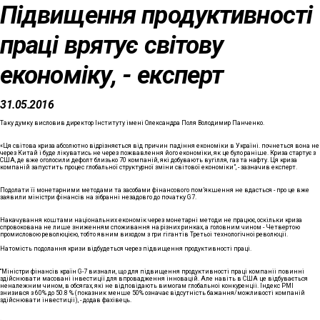
Підвищення продуктивності
праці врятує світову
економіку, - експерт
31.05.2016
Таку думку висловив директор Інституту імені Олександра Поля Володимир Панченко.
«Ця світова криза абсолютно відрізняється від причин падіння економіки в Україні. почнеться вона не
через Китай і буде лікуватись не через пожвавлення його економіки, як це було раніше. Криза стартує з
США, де вже оголосили дефолт близько 70 компаній, які добувають вугілля, газ та нафту. Ця криза
компаній запустить процес глобальної структурної зміни світової економіки”, - зазначив експерт.
Подолати її монетарними методами та засобами фінансового пом’якшення не вдасться - про це вже
заявили міністри фінансів на зібранні незадовго до початку G7.
Накачування коштами національних економік через монетарні методи не працює, оскільки криза
спровокована не лише зниженням споживання на різних ринках, а головним чином - Четвертою
промисловою революцією, тобто явним виходом з гри гігантів Третьоі технологічноі революціі.
Натомість подолання кризи відбудеться через підвищення продуктивності праці.
“Міністри фінансів країн G-7 визнали, що для підвищення продуктивності праці компаніі повинні
здійснювати масовані інвестиції для впровадження інновацій. Але навіть в США це відбувається
неналежним чином, в обсягах, які не відповідають вимогам глобальноі конкуренціі. Індекс РМІ
знизився з 60% до 50.8 % (показник менше 50% означає відсутність бажання/можливості компаній
здійснювати інвестиціі), - додав фахівець.