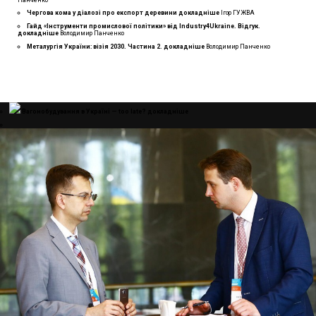
Чергова кома у діалозі про експорт деревини
докладнiше
Ігор ГУЖВА
Гайд «Інструменти промислової політики» від Industry4Ukraine. Відгук.
докладнiше
Володимир Панченко
Металургія України: візія 2030. Частина 2.
докладнiше
Володимир Панченко
Вагонобудування в Україні — too late?
докладнiше