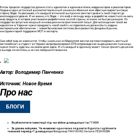
В этом процессе государство должно стать идеологом и вдохновителем, координатором и реализатором.
Недавно один эстонский высокопоставленный чиновник объяснил мне обратную маркетинговую
сторону Skype. Он рассказал, что каждый эстонский выпускник мечтает развить свой стартап до
миллиардного уровня. И не важно, что Skype — это миф и легенда, ведь в разработке известного на весь
мир продукта, в котором участвовали разработчики из этой страны, их взнос не был решающим. Но
государство запустило мощный инновационно-патриотический посыл. Для воплощения такой же
идеологии в Украине нужно придумать «свой скайп», но параллельно должно быть создано
материальное обеспечение — новая банковская система, банк развития, фондовый рынок,
инструментарий поддержки МСП и экспорта.
Сам собой мир не изменится. Чтобы школьник из Мариуполя мечтал автоматизировать местный
меткомбинат, а студент из Черкасс запрограммировал GPS-сопровождение выращивания пшеницы,
нужно понять, куда мы на самом деле идем. И что каждый в одиночку может только принять решение
о выходе из системы, а не о ее совершенствовании.
Автор:
Володимир Панченко
Источник:
Новое Время
Про нас
БЛОГИ
Як убезпечити інвестиції під час війни
докладнiше
Ігор ГУЖВА
За двома зайцями. Чи можливо одночасно подолати бідність і здійснити
«зелений перехід»?
докладнiше
Володимир ПАНЧЕНКО, Наталія РЕЗНІКОВА