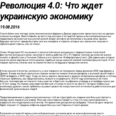
Революция 4.0: Что ждет
украинскую экономику
19.08.2016
Спустя более чем полгода после экономического форума в Давосе украинское правительство не сделало
никаких выводов. Вместо борьбы за место под солнцем в четвертой промышленной революции мы
продолжаем заниматься мышиной возней вокруг экспорта металлолома и вывоза леса. Однако
будущее наступит гораздо быстрее, чем мы ожидаем, и отрасли, которые мы привыкли называть
кормилицами страны, нас не спасут.
Слова «Индустрия 4.0» вызывают у меня устойчивые ассоциации с пророчествами писателей-
фантастов минувшего века: начиная от войны роботов («R. U. R.» Карела Чапека) до слияния жизни
онлайн и офлайн (как у Уильяма Гибсона в его трилогии «Киберпространство»). Для украинцев, которые
кичатся своим зерновым потенциалом, подобные вещи кажутся сказкой послезавтрашнего дня. И это
первая причина, почему нам не окажется места на будущем празднике жизни.
В этом смысле я хотел бы напомнить, о чем говорили на последнем перед кризисом 2008 года форуме в
Давосе. В мире все было пропитано страхом нехватки энергетических ресурсов и высокой ценой нефти
($200 за баррель к 2030 году). Тогда не очень верили призывам к замене исчерпаемых ресурсов, и потому
главные проблемы, как предполагалось, лежали в их дефиците. В 2016 году ископаемых не стало
больше, температура на планете повышается, и бороться с выбросами углерода в атмосферу нужно, как
и 10 лет назад. Но, похоже, мир перестал бояться, что кому-то чего-то не хватит. Сегодня глобальные
визионеры думают, какие проблемы вызовет развитие искусственного интеллекта, робототехники для
физической цивилизации людей.
Продолжая развивать украинскую экономику с той же структурой, мы создаем все большую пропасть
между нами и развитым миром. Мне уже неинтересно говорить о том, что нам нужно развивать
аграрный или индустриальный сектор. Это архаичная дискуссия аутсайдеров. Только за один квартал
Apple получает от продажи айфонов вдвое больше, чем Украина от всего урожая.
В условиях четвертой промышленной революции на самом деле не важно физическое место
пребывания человека. Не только повсеместная роботизация замещает человеческий труд, но и человек