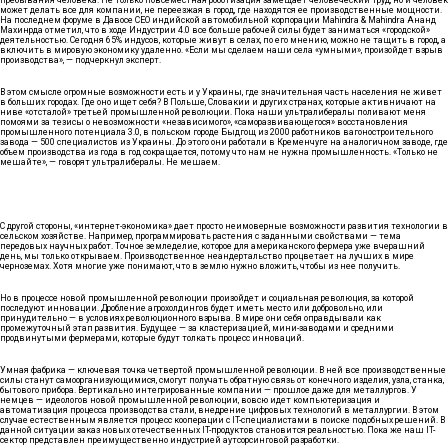
может делать все для компании, не переезжая в город, где находятся ее производственные мощности.
На последнем форуме в Давосе СЕО индийской автомобильной корпорации Mahindra & Mahindra Ананд
Махинрда отметил, что в ходе Индустрии 4.0 все больше рабочей силы будет заниматься «городской»
деятельностью. Сегодня 65% индусов, которые живут в селах, по его мнению, можно не тащить в город, а
включить в мировую экономику удаленно. «Если мы сделаем наши села «умными», произойдет взрыв
производства», — подчеркнул эксперт.
В этом смысле огромные возможности есть и у Украины, где значительная часть населения не живет
в больших городах. Где оно ищет себя? В Польше, Словакии и других странах, которые активничают на
ниве «отсталой» третьей промышленной революции. Пока наши ультралибералы поливают меня
помоями за тезисы о невозможности «независимого», «саморазвивающегося» восстановления
промышленного потенциала 3.0, в польском городе Быдгощ из 2000 работников вагоностроительного
завода — 500 специалистов из Украины. До этого они работали в Кременчуге на аналогичном заводе, где
объем производства из года в год сокращается, потому что нам не нужна промышленность. «Только не
мешайте», — говорят ультралибералы. Не мешаем.
С другой стороны, «интернет-экономика» дает просто неимоверные возможности развития технологии в
сельском хозяйстве. Например, программировать растения с заданными свойствами — тема
передовых научных работ. Точное земледелие, которое для американского фермера уже вчерашний
день, мы только открываем. Производственное неандертальство процветает на лучших в мире
черноземах. Хотя многие уже понимают, что в землю нужно вложить, чтобы из нее получить.
Но в процессе новой промышленной революции произойдет и социальная революция, за которой
последуют инновации. Дробление агрохолдингов будет иметь место или добровольно, или
принудительно — в условиях революционного взрыва. В мире они себя оправдывали как
промежуточный этап развития. Будущее — за кластеризацией, мини-заводами и средними
продвинутыми фермерами, которые будут толкать процесс инноваций.
Умная фабрика — ключевая точка четвертой промышленной революции. В ней все производственные
силы станут самоорганизующимися, смогут получать обратную связь от конечного изделия, узла, станка,
бытового прибора. Вертикально интегрированные компании — прошлое даже для металлургов. У
немцев — идеологов новой промышленной революции, вовсю идет компьютеризация и
автоматизация процесса производства стали, внедрение цифровых технологий в металлургии. В этом
случае естественным является процесс кооперации с IT-специалистами в поиске подобных решений. В
данной ситуации заказ новых отечественных IT-продуктов становится реальностью. Пока же наш IT-
сектор представлен преимущественно индустрией аутсорсинговой разработки.