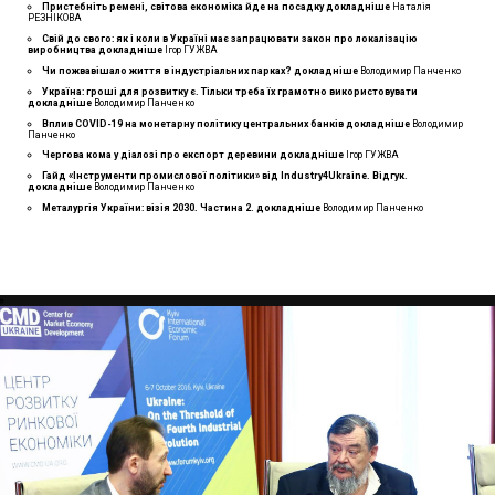
Пристебніть ремені, світова економіка йде на посадку
докладнiше
Наталія
РЕЗНІКОВА
Свій до свого: як і коли в Україні має запрацювати закон про локалізацію
виробництва
докладнiше
Ігор ГУЖВА
Чи пожвавішало життя в індустріальних парках?
докладнiше
Володимир Панченко
Україна: гроші для розвитку є. Тільки треба їх грамотно використовувати
докладнiше
Володимир Панченко
Вплив COVID-19 на монетарну політику центральних банків
докладнiше
Володимир
Панченко
Чергова кома у діалозі про експорт деревини
докладнiше
Ігор ГУЖВА
Гайд «Інструменти промислової політики» від Industry4Ukraine. Відгук.
докладнiше
Володимир Панченко
Металургія України: візія 2030. Частина 2.
докладнiше
Володимир Панченко