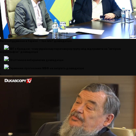
Вагонобудування в Україні — too late?
докладнiше
ЗВТ з Канадою: чому українську переговорну групу слід відправити на “вечірню
хореографію”
докладнiше
50 оттенков либерализма
докладнiше
Германию прогнозами МВФ не запугать
докладнiше