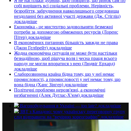
Я не настільки дурний, щоб повірити, що ринок сам по
собі вирішить всі соціальні проблеми. Нерівність,
безробіття, забруднення навколишнього середовища
нездоланні без активної участі держави (Дж. Стігліц)
докладнiше
Економіка - це мистецтво задовольняти безмежні
потреби за допомогою обмежених ресурсів (Лоренс
Пітер)
докладнiше
В економічних питаннях більшість завжди не права
(Джон Гелбрейт)
докладнiше
Жодна економічна ситуація не може бути настільки
безнадійною, щоб рішуча воля і чесна праця всього
народу не могли впоратися з нею (Людвіг Ерхард)
докладнiше
Слаборозвинена країна бідна тому, що у неї немає
промисловості, а промисловості у неї немає тому, що
вона бідна (Ханс Зінгер)
докладнiше
Політичні проблеми нерозв'язні, а економічні
незбагненні (Алек Дуглас-Х'юм)
докладнiше
Вагонобудування в Україні — too late?
докладнiше
ЗВТ з Канадою: чому українську переговорну групу
слід відправити на “вечірню хореографію”
докладнiше