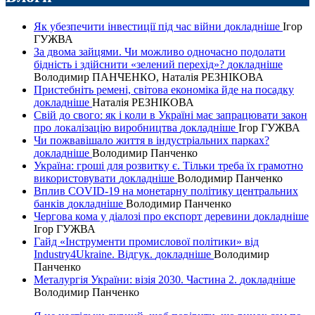
Як убезпечити інвестиції під час війни
докладнiше
Ігор
ГУЖВА
За двома зайцями. Чи можливо одночасно подолати
бідність і здійснити «зелений перехід»?
докладнiше
Володимир ПАНЧЕНКО, Наталія РЕЗНІКОВА
Пристебніть ремені, світова економіка йде на посадку
докладнiше
Наталія РЕЗНІКОВА
Свій до свого: як і коли в Україні має запрацювати закон
про локалізацію виробництва
докладнiше
Ігор ГУЖВА
Чи пожвавішало життя в індустріальних парках?
докладнiше
Володимир Панченко
Україна: гроші для розвитку є. Тільки треба їх грамотно
використовувати
докладнiше
Володимир Панченко
Вплив COVID-19 на монетарну політику центральних
банків
докладнiше
Володимир Панченко
Чергова кома у діалозі про експорт деревини
докладнiше
Ігор ГУЖВА
Гайд «Інструменти промислової політики» від
Industry4Ukraine. Відгук.
докладнiше
Володимир
Панченко
Металургія України: візія 2030. Частина 2.
докладнiше
Володимир Панченко