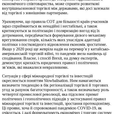
економічного співтовариства, може сприяти розвиткові
внутрішньозонової торгівлі між державами, які досі залежали
від торгівлі з зовнішніми партнерами.
Ураховуючи, що правила СОТ для більшості країн-учасників
зараз сприймаються як ненадійні і нестабільні, а також
критикуються за політизацію і поляризацію вигод від їх
дотримання, передбачається формування дієвого механізму
врегулювання спорів, кількість яких унаслідок адаптації
політики з постковідного відновлення економік зростатиме.
Якщо у 2020 році ще жевріла надія на перемир’я у китайсько-
американській торговій війні, то пандемія звела нанівець ці
сподівання. Власне, і спосіб Brexit, на думку експертів,
демонструє крихкість юридичних правил і політичних
зв’язків, які вважалися невразливими.
Ситуація у сфері міжнародної торгівлі та інвестицій
окреслюється поняттям Slowbalisation. Ним намагаються
визначити тенденцію в бік регіоналізації торгівлі й торгових
угод за рахунок багатосторонності, а також визначальну роль
четвертої промислової революції, яка підсилює примат
політичних і геополітичних підходів у застосуванні правил
міжнародної торгівлі та інвестицій, зростання протекціонізму.
Ці прояви, хоча й спровоковані пандемією COVID-19, як
очікується, і далі формуватимуть економічну і торгову систему