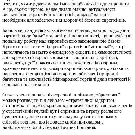
ресурси, як-от рідкоземельні метали або деякі види сировини.
А це, своєю чергою, надає дедалі більшої актуальності
визначенню стратегічних ланцюгів доданої вартості,
необхідних для забезпечення здоров’я і безпеки європейців.
Ба більше, пандемія актуалізувала перегляд ланцюгів доданої
вартості щодо їхньої сталості та інклюзивності, що передбачає
подальшу роботу над європейською законодавчою базою.
Критики політики «відкритої стратегічної автономії», котрі
наполягають на надто очевидному акценті на самодостатності,
а в окремих секторах економіки — навіть на закритості,
вважають, що її практичне запровадження є ілюзорним,
враховуючи невеликі розміри європейського ринку, кількість
населення з тенденцією до старіння, обмежені природні
багатства та важливість міжнародної торгівлі для зайнятості й
економічної активності.
Отже, «ренаціоналізація торгової політики», обриси якої
можна розгледіти під лейблом «стратегічної відкритої
автономії», на думку критиків, спрямує кожну з держав-членів
у стратегічний глухий кут і спричинить втрату реального
суверенітету через низьку питому вагу їхніх економік у
світовій торгівлі, що й доведе своїм прикладом у
найближчому майбутньому Велика Британія.