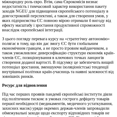
міжнародну роль євро. Втім, сама Єврокомісія визнає
недостатність і тимчасовий характер використання пакету
заходів NGEU для підвищення європейського потенціалу в
довгостроковій перспективі, а також для створення умов, у
яких підприємства ЄС повною мірою отримали б вигоду від
ефекту масштабу і зростання продуктивної спроможності
внаслідок європейської інтеграції.
З цього погляду перевага курсу на «стратегічну автономію»
полягає в тому, що він дає змогу ЄС бути глобальним
економічним гравцем, а не просто ігровим майданчиком, а
також уможливлює диверсифікацію структури економік країн-
членів ЄС, позиціонування в ключових точках ланцюгів
створення доданої вартості. В підсумку це забезпечить вищий
потенціал зростання, зменшуючи ізоляціоністські тенденції
внутрішньої політики країн-учасниць та наявні залежності від
зовнішніх ринків.
Ресурс для відновлення
Під час перших проявів пандемії європейські інститути діяли
під політичним тиском: в умовах гострого дефіциту товарів
першої необхідності (медикаментів, медичного устаткування,
захисних масок) уряди окремих держав-членів запровадили
обмежувальні заходи щодо експорту відповідних товарів не