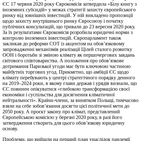
ЄС 17 червня 2020 року Єврокомісія затвердила «Білу книгу з
іноземних субсидій» у межах стратегії захисту європейського
ринку від зовнішніх інвестицій. У ній викладено пропозиції
щодо захисту внутрішнього ринку Євросоюзу і початку
публічних консультацій, що тривали до 23 вересня 2020 року.
За їх результатами Єврокомісія розробила юридичні норми з
контролю іноземних інвестицій. Європарламент також
закликав до реформи СОТ із акцентом на обов’язковому
запровадженні механізмів реалізації Цілей сталого розвитку
ООН і боротьби зі зміною клімату як першочергових завдань
світового співтовариства. А положення про обов’язкове
дотримання Паризької угоди має бути ключовою частиною
майбутніх торгових угод. Прикметно, що амбіції ЄС щодо
клімату перебувають у центрі стратегічного порядку денного
на 2019–2024 роки, в якому глави держав і урядів визнали, що
ЄС повинен опікуватися «глибокою трансформацією своєї
економіки і суспільства для досягнення кліматичної
нейтральності». Країни-члени, за винятком Польщі, тимчасово
взяли на себе зобов’язання досягти цієї політичної мети до
2050 року. А проєкт закону про клімат, представлений
Європейською комісією у березні 2020 року, в разі його
затвердження створить для цього обов’язкову юридичну
основу.
Проблеми, що вийшли на перший план унаслідок пандемії