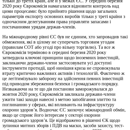
тільки до третіх країн, але й у межах ЄС. У середині березня
2020 року Єврокомісія намагалася відновити контроль над
цими процесами: було прийнято рішення щодо загальних
параметрів експорту основних виробів тільки у треті країни з
одночасним делегуванням права управляти запасами і
постачаннями урядам держав-членів.
На міжнародному рівні ЄС був не єдиним, хто запровадив такі
обмеження, які в цілому не суперечать торговим угодам
(правилам СОТ або угоді про вільну торгівлю). Та все ж
Єврокомісія терміново в середині березня 2020 року
затвердила ключові принципи щодо іноземних інвестицій,
закликаючи держави-члени застосовувати усі доступні
інструменти протидії, щоб нинішня криза не спровокувала
втрату критично важливих активів і технологій. Фактично ж
це легітимізувало заборону на здійснення певних інвестицій
під приводом збереження безпеки і громадського порядку.
Незважаючи на те що дія постанови заморожувалася до
жовтня 2020 року, Єврокомісія закликала держави-члени
ужити такі заходи навесні з метою запобігання злиттю та
поглинанню у сферах, які впливають на інфраструктуру
охорони здоров’я. Водночас ЄС заохочує міжнародний обмін,
якщо це сприяє його інтересам у секторі охорони
громадського здоров’я. Це відображено в рішенні ЄК щодо
зупинки митних зборів і ПДВ на маски, засоби захисту, тест-