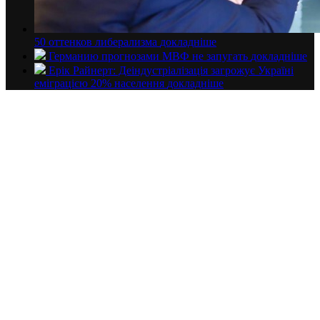
50 оттенков либерализма
докладнiше
Германию прогнозами МВФ не запугать
докладнiше
Ерік Райнерт: Деіндустріалізація загрожує Україні
еміграцією 20% населення
докладнiше