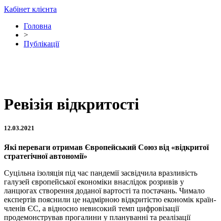
Кабінет клієнта
Головна
>
Публікації
Ревізія відкритості
12.03.2021
Які переваги отримав Європейський Союз від «відкритої
стратегічної автономії»
Суцільна ізоляція під час пандемії засвідчила вразливість
галузей європейської економіки внаслідок розривів у
ланцюгах створення доданої вартості та постачань. Чимало
експертів пояснили це надмірною відкритістю економік країн-
членів ЄС, а відносно невисокий темп цифровізації
продемонстрував прогалини у плануванні та реалізації