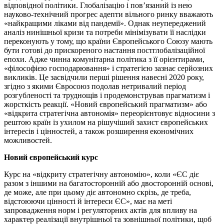
відповідної політики. Глобалізацію і пов’язаний із нею
науково-технічний прогрес адепти вільного ринку вважають
«найкращими ліками від пандемії». Однак неупереджений
аналіз нинішньої кризи та потреби мінімізувати її наслідки
переконують у тому, що країни Європейського Союзу мають
бути готові до прискореного настання постглобалізаційної
епохи. Адже чинна комунітарна політика з її орієнтирами,
«філософією господарювання» і стратегією зазнає серйозних
викликів. Це засвідчили перші рішення навесні 2020 року,
згідно з якими Євросоюз подолав нетривалий період
розгубленості та труднощів і продемонстрував прагматизм і
жорсткість реакції. «Новий європейський прагматизм» або
«відкрита стратегічна автономія» переорієнтовує відносини з
рештою країн із ухилом на рішучіший захист європейських
інтересів і цінностей, а також розширення економічних
можливостей.
Новий європейський курс
Курс на «відкриту стратегічну автономію», коли «ЄС діє
разом з іншими на багатосторонній або двосторонній основі,
де може, але при цьому діє автономно скрізь, де треба,
відстоюючи цінності й інтереси ЄС», має на меті
запровадження норм і регуляторних актів для впливу на
характер реалізації внутрішньої та зовнішньої політики, щоб