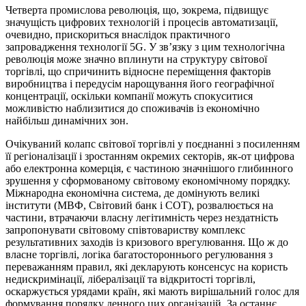
Четверта промислова революція, що, зокрема, підвищує
значущість цифрових технологій і процесів автоматизації,
очевидно, прискориться внаслідок практичного
запровадження технології 5G. У зв’язку з цим технологічна
революція може значно вплинути на структуру світової
торгівлі, що спричинить відносне переміщення факторів
виробництва і передусім нарощування його географічної
концентрації, оскільки компанії можуть спокуситися
можливістю наблизитися до споживачів із економічно
найбільш динамічних зон.
Очікуваний колапс світової торгівлі у поєднанні з посиленням
її регіоналізації і зростанням окремих секторів, як-от цифрова
або електронна комерція, є частиною значнішого глибинного
зрушення у сформованому світовому економічному порядку.
Міжнародна економічна система, де домінують великі
інститути (МВФ, Світовий банк і СОТ), розвалюється на
частини, втрачаючи власну легітимність через нездатність
запропонувати світовому співтовариству комплекс
результативних заходів із кризового врегулювання. Що ж до
власне торгівлі, логіка багатостороннього регулювання з
переважанням правил, які декларують консенсус на користь
недискримінації, лібералізації та відкритості торгівлі,
оскаржується урядами країн, які мають вирішальний голос для
формування порядку денного цих організацій. За останнє