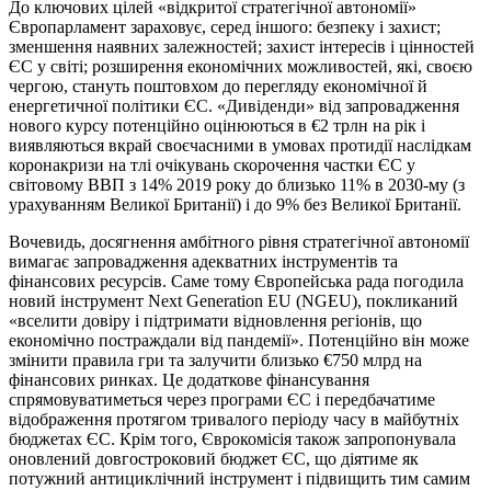
До ключових цілей «відкритої стратегічної автономії»
Європарламент зараховує, серед іншого: безпеку і захист;
зменшення наявних залежностей; захист інтересів і цінностей
ЄС у світі; розширення економічних можливостей, які, своєю
чергою, стануть поштовхом до перегляду економічної й
енергетичної політики ЄС. «Дивіденди» від запровадження
нового курсу потенційно оцінюються в €2 трлн на рік і
виявляються вкрай своєчасними в умовах протидії наслідкам
коронакризи на тлі очікувань скорочення частки ЄС у
світовому ВВП з 14% 2019 року до близько 11% в 2030-му (з
урахуванням Великої Британії) і до 9% без Великої Британії.
Вочевидь, досягнення амбітного рівня стратегічної автономії
вимагає запровадження адекватних інструментів та
фінансових ресурсів. Саме тому Європейська рада погодила
новий інструмент Next Generation EU (NGEU), покликаний
«вселити довіру і підтримати відновлення регіонів, що
економічно постраждали від пандемії». Потенційно він може
змінити правила гри та залучити близько €750 млрд на
фінансових ринках. Це додаткове фінансування
спрямовуватиметься через програми ЄС і передбачатиме
відображення протягом тривалого періоду часу в майбутніх
бюджетах ЄС. Крім того, Єврокомісія також запропонувала
оновлений довгостроковий бюджет ЄС, що діятиме як
потужний антициклічний інструмент і підвищить тим самим