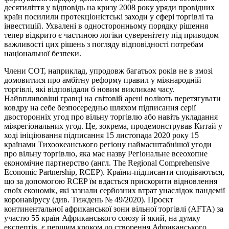
десятиліття у відповідь на кризу 2008 року уряди провідних
країн посилили протекціоністські заходи у сфері торгівлі та
інвестицій. Ухвалені в односторонньому порядку рішення
тепер відкрито є частиною логіки суверенітету під приводом
важливості цих рішень з погляду відповідності потребам
національної безпеки.
Члени СОТ, наприклад, упродовж багатьох років не в змозі
домовитися про амбітну реформу правил у міжнародній
торгівлі, які відповідали б новим викликам часу.
Найвпливовіші гравці на світовій арені воліють перетягувати
ковдру на себе безпосередньо шляхом підписання серії
двосторонніх угод про вільну торгівлю або навіть укладання
міжрегіональних угод. Це, зокрема, продемонстрував Китай у
ході ініціювання підписання 15 листопада 2020 року 15
країнами Тихоокеанського регіону наймасштабнішої угоди
про вільну торгівлю, яка має назву Регіональне всеохопне
економічне партнерство (англ. The Regional Comprehensive
Economic Partnership, RCEP). Країни-підписанти сподіваються,
що за допомогою RCEP їм вдасться прискорити відновлення
своїх економік, які зазнали серйозних втрат унаслідок пандемії
коронавірусу (див. Тиждень № 49/2020). Проєкт
континентальної африканської зони вільної торгівлі (AFTA) за
участю 55 країн Африканського союзу й який, на думку
експертів, є першим кроком до створення Африканського