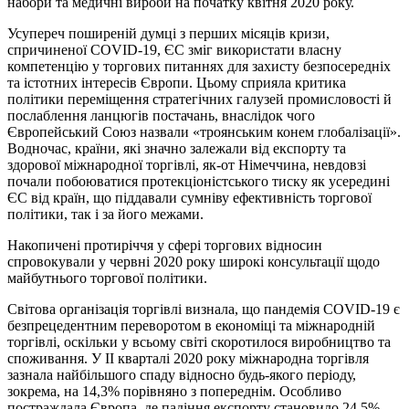
набори та медичні вироби на початку квітня 2020 року.
Усупереч поширеній думці з перших місяців кризи,
спричиненої COVID-19, ЄС зміг використати власну
компетенцію у торгових питаннях для захисту безпосередніх
та істотних інтересів Європи. Цьому сприяла критика
політики переміщення стратегічних галузей промисловості й
послаблення ланцюгів постачань, внаслідок чого
Європейський Союз назвали «троянським конем глобалізації».
Водночас, країни, які значно залежали від експорту та
здорової міжнародної торгівлі, як-от Німеччина, невдовзі
почали побоюватися протекціоністського тиску як усередині
ЄС від країн, що піддавали сумніву ефективність торгової
політики, так і за його межами.
Накопичені протиріччя у сфері торгових відносин
спровокували у червні 2020 року широкі консультації щодо
майбутнього торгової політики.
Світова організація торгівлі визнала, що пандемія COVID-19 є
безпрецедентним переворотом в економіці та міжнародній
торгівлі, оскільки у всьому світі скоротилося виробництво та
споживання. У ІІ кварталі 2020 року міжнародна торгівля
зазнала найбільшого спаду відносно будь-якого періоду,
зокрема, на 14,3% порівняно з попереднім. Особливо
постраждала Європа, де падіння експорту становило 24,5%.