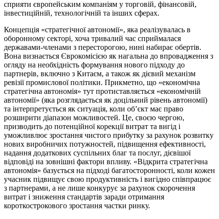
сприяти європейським компаніям у торговій, фінансовій,
інвестиційній, технологічній та інших сферах.
Концепція «стратегічної автономії», яка реалізувалась в
оборонному секторі, хоча тривалий час сприймалася
державами-членами з пересторогою, нині набирає обертів.
Вона визнається Єврокомісією як нагальна до впровадження з
огляду на необхідність формування нового підходу до
партнерів, включно з Китаєм, а також як дієвий механізм
ревізії промислової політики. Прикметно, що «економічна
стратегічна автономія» тут протиставляється «економічній
автономії» (яка розглядається як доцільний рівень автономії)
та інтерпретується як ситуація, коли об’єкт має право
розширити діапазон можливостей. Це, своєю чергою,
призводить до потенційної корекції витрат та вигід і
уможливлює зростання чистого прибутку за рахунок розвитку
нових виробничих потужностей, підвищення ефективності,
надання додаткових суспільних благ та послуг, дієвішої
відповіді на зовнішні фактори впливу. «Відкрита стратегічна
автономія» базується на підході багатосторонності, коли кожен
учасник підвищує свою продуктивність і вигідно співпрацює
з партнерами, а не лише конкурує за рахунок скорочення
витрат і зниження стандартів заради отримання
короткострокового зростання частки ринку.