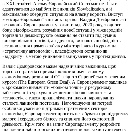
в ХХІ столітті. А тому Європейський Союз має не тільки
адаптуватися до майбутніх викликів Slowbalisation, а й
максимально обернути ситуацію на власну користь. Виступ
комісара Єврокомісії з питань торгівлі Валдіса Домбровскіса і
резолюція Європарламенту в листопаді 2020 року, з одного
боку, відображають розуміння нової ситуації у міжнародній
торгівлі та демонструють бажання не ставити під сумнів
вигоди вільної торгівлі, а з другого, визнають необхідність
встановлення прямого зв’язку між торгівлею і курсом на
«стратегічну автономію», класифікуючи останню як
«відкриту» з метою уникнення звинувачень у протекціонізмі.
Валдіс Домбровскіс вважає надзвичайно важливим, щоб
торгова стратегія сприяла інклюзивному і сталому
економічному розвиткові ЄС згідно з Європейським зеленим
курсом (The European Green Deal). А Європарламент закликав
Єврокомісію визначити «больові точки» у ресурсному
забезпеченні з урахуванням вимог «інклюзивності» та
«сталості», а також проаналізувати шляхи нарощування
сталості ланцюгів постачань. Наголошуючи на потребі
особливої уваги до підтримки стратегічних секторів
економіки, Європарламент просить не забувати про підтримку
малого і середнього бізнесу та сприяти його експортній
діяльності. Крім того, на запит Європарламенту розробити
посилений набір торгових інструментів для захисту інтересів