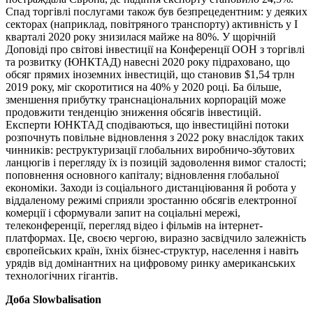
Спад торгівлі послугами також був безпрецедентним: у деяких
секторах (наприклад, повітряного транспорту) активність у І
кварталі 2020 року знизилася майже на 80%. У щорічній
Доповіді про світові інвестиції на Конференції ООН з торгівлі
та розвитку (ЮНКТАД) навесні 2020 року підраховано, що
обсяг прямих іноземних інвестицій, що становив $1,54 трлн
2019 року, міг скоротитися на 40% у 2020 році. Ба більше,
зменшення прибутку транснаціональних корпорацій може
продовжити тенденцію зниження обсягів інвестицій.
Експерти ЮНКТАД сподіваються, що інвестиційні потоки
розпочнуть повільне відновлення з 2022 року внаслідок таких
чинників: реструктуризації глобальних виробничо-збутових
ланцюгів і перегляду їх із позицій задоволення вимог сталості;
поповнення основного капіталу; відновлення глобальної
економіки. Заходи із соціального дистанціювання й робота у
віддаленому режимі сприяли зростанню обсягів електронної
комерції і сформували запит на соціальні мережі,
телеконференції, перегляд відео і фільмів на інтернет-
платформах. Це, своєю чергою, виразно засвідчило залежність
європейських країн, їхніх бізнес-структур, населення і навіть
урядів від домінантних на цифровому ринку американських
технологічних гігантів.
Доба Slowbalisation