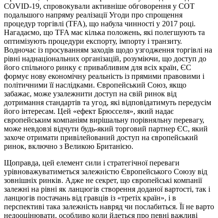
COVID-19, спровокували активніше обговорення у СОТ
подальшого напряму реалізації Угоди про спрощення
процедур торгівлі (TFA), що набула чинності у 2017 році.
Нагадаємо, що TFA має кілька положень, які полегшують та
оптимізують процедури експорту, імпорту і транзиту.
Водночас із просуванням заходів щодо узгодження торгівлі на
рівні наднаціональних організацій, розуміючи, що доступ до
його спільного ринку є привабливим для всіх країн, ЄС
формує нову економічну реальність із прямими правовими і
політичними її наслідками. Європейський Союз, якщо
забажає, може узалежнити доступ на свій ринок від
дотримання стандартів та угод, які відповідатимуть передусім
його інтересам. Цей «ефект Брюсселя», який надає
європейським компаніям вирішальну порівняльну перевагу,
може невдовзі відчути будь-який торговий партнер ЄС, який
захоче отримати привілейований доступ на європейський
ринок, включно з Великою Британією.
Щоправда, цей елемент сили і стратегічної переваги
урівноважуватиметься залежністю Європейського Союзу від
зовнішніх ринків. Адже не секрет, що європейські компанії
залежні на рівні як ланцюгів створення доданої вартості, так і
ланцюгів постачань від гравців із «третіх країн», і в
перспективі така залежність навряд чи послабиться. Її не варто
недооцінювати, особливо коли йдеться про певні важливі