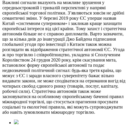
Важливі сигнали вказують на можливе зрушення у
середньостроковій і тривалій перспективі у напрямі
європейської торгової політики. З’являються зовсім не дрібні
семантичні зміни. У березні 2019 року ЄС уперше назвав
Китай «системним суперником» і закликав краще захищати
європейські інтереси від цієї країни. Тому захист і стратегічна
автономія більше не є справою дипломатів. Варто зазначити,
що за кілька днів до інавгурації Джо Байдена підписання
глобальної угоди про інвестиції з Китаєм також можна
розглядати як відображення стратегічної автономії ЄС. Угода
ж про торгівлю і співробітництво, укладена зі Сполученим
Королівством 24 грудня 2020 року, крім скасування мита,
встановлює форму європейської автономії та подає
недвозначний політичний сигнал: будь-яка третя країна, що
межує з ЄС і заради власного суверенітету бажає вільно
видавати закони, не може сподіватися на отримання вигід від
чотирьох свобод єдиного ринку (товарів, послуг, капіталу,
робочої сили). Стратегічна автономія також може
засновуватися на особливому європейському баченні правил
міжнародної торгівлі, що стосується прагнення просувати
соціальні та екологічні правила, які можуть супроводжувати
або навіть зумовлювати міжнародну торгівлю.