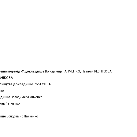
лений перехід»?
докладнiше
Володимир ПАНЧЕНКО, Наталія РЕЗНІКОВА
ЕЗНІКОВА
обництва
докладнiше
Ігор ГУЖВА
нко
аднiше
Володимир Панченко
мир Панченко
нiше
Володимир Панченко