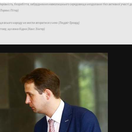
 Нерівність, безробіття, забруднення навколишнього середовища нездоланні без активної участі д
Лоренс Пітер)
я всього народу не могли впоратися з нею (Людвіг Ерхард)
тому, що вона бідна (Ханс Зінгер)