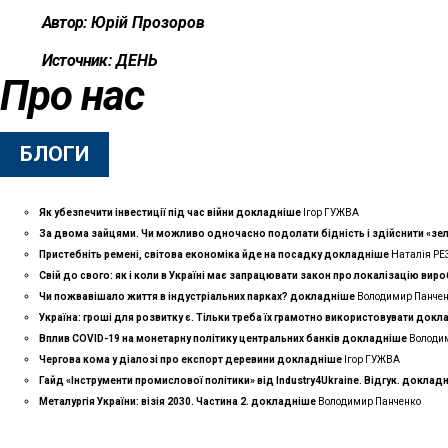
Автор:
Юрій Прозоров
Источник:
ДЕНЬ
Про нас
БЛОГИ
Як убезпечити інвестиції під час війни
докладнiше
Ігор ГУЖВА
За двома зайцями. Чи можливо одночасно подолати бідність і здійснити «зе
Пристебніть ремені, світова економіка йде на посадку
докладнiше
Наталія Р
Свій до свого: як і коли в Україні має запрацювати закон про локалізацію вир
Чи пожвавішало життя в індустріальних парках?
докладнiше
Володимир Панче
Україна: гроші для розвитку є. Тільки треба їх грамотно використовувати
докл
Вплив COVID-19 на монетарну політику центральних банків
докладнiше
Володи
Чергова кома у діалозі про експорт деревини
докладнiше
Ігор ГУЖВА
Гайд «Інструменти промислової політики» від Industry4Ukraine. Відгук.
доклад
Металургія України: візія 2030. Частина 2.
докладнiше
Володимир Панченко