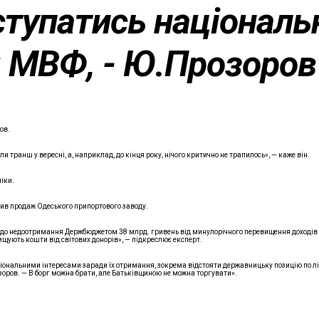
ступатись національ
м МВФ, - Ю.Прозоров
ов.
ранш у вересні, а, наприклад, до кінця року, нічого критично не трапилось», — каже він.
іки.
лив продаж Одеського припортового заводу.
до недоотримання Держбюджетом 38 млрд. гривень від минулорічного перевищення доходів н
вищують кошти від світових донорів», — підкреслює експерт.
іональними інтересами заради їх отримання, зокрема відстояти державницьку позицію по ліс
озоров. — В борг можна брати, але Батьківщиною не можна торгувати».