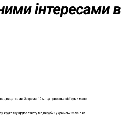
ними інтересами в
ад видатками. Зокрема, 19 млрд гривень з цієї суми мало
у-кругляку щодо захисту від вирубки українських лісів на