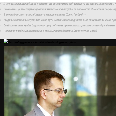
Я не настільки дурний, щоб повірити, що ринок сам по собі вирішить всі соціальні проблеми.
Економіка - це мистецтво задовольняти безмежні потреби за допомогою обмежених ресурсів (
В економічних питаннях більшість завжди не права (Джон Гелбрейт)
Жодна економічна ситуація не може бути настільки безнадійною, щоб рішуча воля і чесна прац
Слаборозвинена країна бідна тому, що у неї немає промисловості, а промисловості у неї немає 
Політичні проблеми нерозв'язні, а економічні незбагненні (Алек Дуглас-Х'юм)
Вагонобудування в Україні — too late?
докладнiше