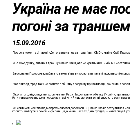
Україна не має по
погоні за транше
15.09.2016
Про це в коментарі газеті «День» заявив глава правління CMD-Ukraine Юрій Прозор
«На мою думку, питання траншу є важливим, але не критичним. Якби ми не отримали т
За словами Прозорова, набагато важливіше використати наявні можливості економ
Наприклад, Уряд так і не розпочав обіцяну програму приватизації, зокрема, прова
Окрім того, відкладання формування Ради Національного банку України, призвело 
бути перераховано ще в першому півріччі. «Якщо скласти всі ці цифри, то вони пере
«В контексті коштів від макрофінансової допомоги ЄС, важливо не поступитися нац
користь майбутніх поколінь українців, а не наших західних сусідів, — наголошує Пр