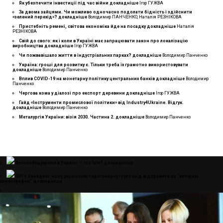
Як убезпечити інвестиції під час війни
докладнiше
Ігор ГУЖВА
За двома зайцями. Чи можливо одночасно подолати бідність і здійснити
«зелений перехід»?
докладнiше
Володимир ПАНЧЕНКО, Наталія РЕЗНІКОВА
Пристебніть ремені, світова економіка йде на посадку
докладнiше
Наталія
РЕЗНІКОВА
Свій до свого: як і коли в Україні має запрацювати закон про локалізацію
виробництва
докладнiше
Ігор ГУЖВА
Чи пожвавішало життя в індустріальних парках?
докладнiше
Володимир Панченко
Україна: гроші для розвитку є. Тільки треба їх грамотно використовувати
докладнiше
Володимир Панченко
Вплив COVID-19 на монетарну політику центральних банків
докладнiше
Володимир
Панченко
Чергова кома у діалозі про експорт деревини
докладнiше
Ігор ГУЖВА
Гайд «Інструменти промислової політики» від Industry4Ukraine. Відгук.
докладнiше
Володимир Панченко
Металургія України: візія 2030. Частина 2.
докладнiше
Володимир Панченко
Вагонобудування в Україні — too late?
докладнiше
ЗВТ з Канадою: чому українську переговорну групу слід відправити на “вечірню
хореографію”
докладнiше