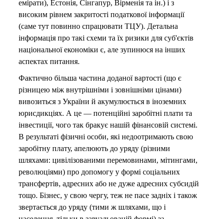
емірати), Естонія, Сінгапур, Вірменія та ін.) і з
високим рівнем закритості податкової інформації
(саме тут повинно спрацювати ТЦУ). Детальна
інформація про такі схеми та їх ризики для суб'єктів
національної економіки є, але зупинюся на інших
аспектах питання.
Фактично більша частина доданої вартості (що є
різницею між внутрішніми і зовнішніми цінами)
вивозиться з України й акумулюється в іноземних
юрисдикціях. А це — потенційні заробітні плати та
інвестиції, чого так бракує нашій фінансовій системі.
В результаті фізичні особи, які недоотримають свою
заробітну плату, апелюють до уряду (різними
шляхами: цивілізованими перемовинами, мітингами,
революціями) про допомогу у формі соціальних
трансфертів, адресних або не дуже адресних субсидій
тощо. Бізнес, у свою чергу, теж не пасе задніх і також
звертається до уряду (тими ж шляхами, що і
населення, тільки в завуальованій формі) за