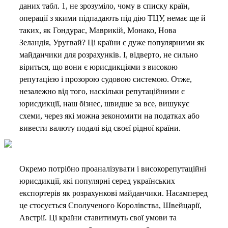
даних табл. 1, не зрозуміло, чому в списку країн,
операції з якими підпадають під дію ТЦУ, немає ще й
таких, як Гондурас, Маврикій, Монако, Нова
Зеландія, Уругвай? Ці країни є дуже популярними як
майданчики для розрахунків. І, відверто, не сильно
віриться, що вони є юрисдикціями з високою
репутацією і прозорою судовою системою. Отже,
незалежно від того, наскільки репутаційними є
юрисдикції, наш бізнес, швидше за все, вишукує
схеми, через які можна зекономити на податках або
вивести валюту подалі від своєї рідної країни.
Окремо потрібно проаналізувати і високорепутаційні
юрисдикції, які популярні серед українських
експортерів як розрахункові майданчики. Насамперед
це стосується Сполученого Королівства, Швейцарії,
Австрії. Ці країни ставитимуть свої умови та