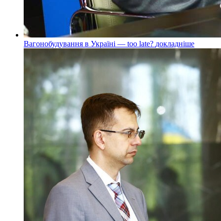
Вагонобудування в Україні — too late?
докладнiше