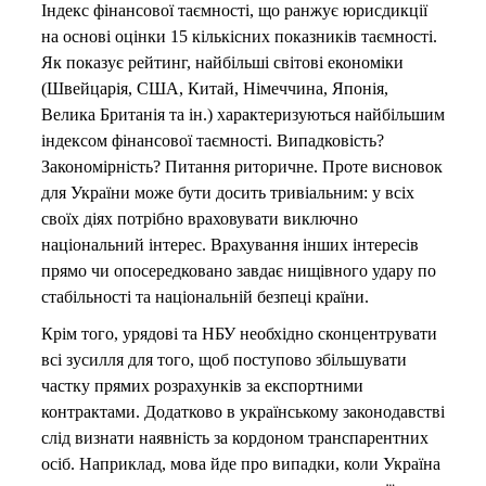
Індекс фінансової таємності, що ранжує юрисдикції
на основі оцінки 15 кількісних показників таємності.
Як показує рейтинг, найбільші світові економіки
(Швейцарія, США, Китай, Німеччина, Японія,
Велика Британія та ін.) характеризуються найбільшим
індексом фінансової таємності. Випадковість?
Закономірність? Питання риторичне. Проте висновок
для України може бути досить тривіальним: у всіх
своїх діях потрібно враховувати виключно
національний інтерес. Врахування інших інтересів
прямо чи опосередковано завдає нищівного удару по
стабільності та національній безпеці країни.
Крім того, урядові та НБУ необхідно сконцентрувати
всі зусилля для того, щоб поступово збільшувати
частку прямих розрахунків за експортними
контрактами. Додатково в українському законодавстві
слід визнати наявність за кордоном транспарентних
осіб. Наприклад, мова йде про випадки, коли Україна