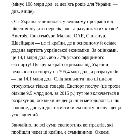
(мінус 108 млрд дол. за дев'ять років для України —
див. вище).
От і Україна залишилася у великому програші від
рішення звузити перелік, але за рахунок яких країн?
Австрія, Люксембург, Мальта, ОАЕ, Сінгапур,
Швейцарія — це ті країни, де в основному й осідає
додана вартість української економіки. За оцінками,
це 14,1 млрд дол., або 37% усього офіційного
експорту! Ця група країн отримала від України
реального експорту на 795,4 млн дол., а розрахунків
— на 14,1 млрд дол. Слід зазначити, що ці цифри
стосуються тільки товарів. Експорт послуг (це трохи
більше 9,5 млрд дол. за 2015 р.) тут не включається в
розрахунок, оскільки це дещо інша методологія, і що
головне, доступ до статистики експорту послуг дещо
ускладнений.
Звичайно, не всі суми експортних контрактів, які
пройшли через ці країни, є сумнівними. Окремі