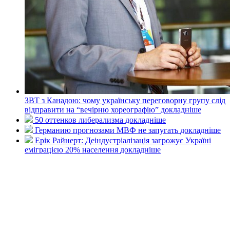
ЗВТ з Канадою: чому українську переговорну групу слід
відправити на “вечірню хореографію”
докладнiше
50 оттенков либерализма
докладнiше
Германию прогнозами МВФ не запугать
докладнiше
Ерік Райнерт: Деіндустріалізація загрожує Україні
еміграцією 20% населення
докладнiше