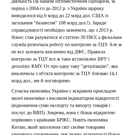
діяльність (за нашим оптимістичним сценарієм, за
період з 2004-го до 2012 р. з України щороку
виводилося від 6 млрд до 22 млрд дол. США із
загальним "балансом" 108 млрд дол.!). Заради
справедливості необхідно зазначити, що з 2013 р.
бізнес став рахуватися зі статтею 39 ПКУ, а фіскальна
служба розпочала роботу по контролю за ТЦУ. Але ж
не все залежить виключно від ДФС. Правила
контролю за ТЦУ все ж таки встановлює ВРУ і
деталізує КМУ. От про одну таку "деталізацію", яка
виключила з об'єкта контролю за ТЦУ близько 14,1
млрд дол., ми й поговоримо.
Сучасна економіка України є яскравим прикладом
малої економіки з високим індикатором відкритості
(відношення суми експорту та імпорту товарів і
послуг до ВВП). Зокрема, вона є більш відкритою
порівняно з країнами БРІКС. Навіть економіка
Китаю, який заполонив світ своїми товарами
кінцевого споживання, має індекс відкритості більш