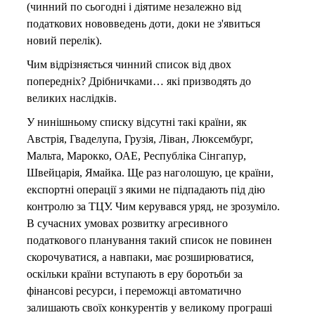
(чинний по сьогодні і діятиме незалежно від
податкових нововведень доти, доки не з'явиться
новий перелік).
Чим відрізняється чинний список від двох
попередніх? Дрібничками… які призводять до
великих наслідків.
У нинішньому списку відсутні такі країни, як
Австрія, Гваделупа, Грузія, Ліван, Люксембург,
Мальта, Марокко, ОАЕ, Республіка Сінгапур,
Швейцарія, Ямайка. Ще раз наголошую, це країни,
експортні операції з якими не підпадають під дію
контролю за ТЦУ. Чим керувався уряд, не зрозуміло.
В сучасних умовах розвитку агресивного
податкового планування такий список не повинен
скорочуватися, а навпаки, має розширюватися,
оскільки країни вступають в еру боротьби за
фінансові ресурси, і переможці автоматично
залишають своїх конкурентів у великому програші