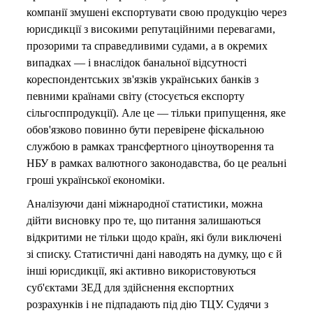
компанії змушені експортувати свою продукцію через
юрисдикції з високими репутаційними перевагами,
прозорими та справедливими судами, а в окремих
випадках — і внаслідок банальної відсутності
кореспондентських зв'язків українських банків з
певними країнами світу (стосується експорту
сільгосппродукції). Але це — тільки припущення, яке
обов'язково повинно бути перевірене фіскальною
службою в рамках трансфертного ціноутворення та
НБУ в рамках валютного законодавства, бо це реальні
гроші української економіки.
Аналізуючи дані міжнародної статистики, можна
дійти висновку про те, що питання залишаються
відкритими не тільки щодо країн, які були виключені
зі списку. Статистичні дані наводять на думку, що є й
інші юрисдикції, які активно використовуються
суб'єктами ЗЕД для здійснення експортних
розрахунків і не підпадають під дію ТЦУ. Судячи з