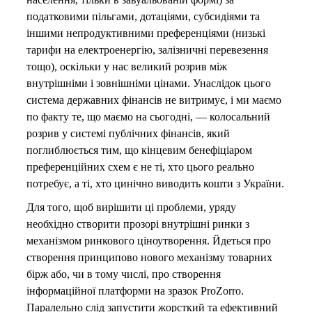
податковими пільгами, дотаціями, субсидіями та
іншими непродуктивними преференціями (низькі
тарифи на електроенергію, залізничні перевезення
тощо), оскільки у нас великий розрив між
внутрішніми і зовнішніми цінами. Унаслідок цього
система державних фінансів не витримує, і ми маємо
по факту те, що маємо на сьогодні, — колосальний
розрив у системі публічних фінансів, який
поглиблюється тим, що кінцевим бенефіціаром
преференційних схем є не ті, хто цього реально
потребує, а ті, хто цинічно виводить кошти з України.
Для того, щоб вирішити ці проблеми, уряду
необхідно створити прозорі внутрішні ринки з
механізмом ринкового ціноутворення. Йдеться про
створення принципово нового механізму товарних
бірж або, чи в тому числі, про створення
інформаційної платформи на зразок ProZorro.
Паралельно слід запустити жорсткий та ефективний