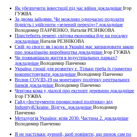
Як убезпечити інвестиції під час війни
докладнiше
Ігор
ГУЖВА
За двома зайцями. Чи можливо одночасно подолати
бідність і здійснити «зелений перехід»?
докладнiше
Володимир ПАНЧЕНКО, Наталія РЕЗНІКОВА
Пристебніть ремені, світова економіка йде на посадку
докладнiше
Наталія РЕЗНІКОВА
Свій до свого: як і коли в Україні має запрацювати закон
про локалізацію виробництва
докладнiше
Ігор ГУЖВА
Чи пожвавішало життя в індустріальних парках?
докладнiше
Володимир Панченко
Україна: гроші для розвитку є. Тільки треба їх грамотно
використовувати
докладнiше
Володимир Панченко
Вплив COVID-19 на монетарну політику центральних
банків
докладнiше
Володимир Панченко
Чергова кома у діалозі про експорт деревини
докладнiше
Ігор ГУЖВА
Гайд «Інструменти промислової політики» від
Industry4Ukraine. Відгук.
докладнiше
Володимир
Панченко
Металургія України: візія 2030. Частина 2.
докладнiше
Володимир Панченко
Я не настільки дурний, щоб повірити, що ринок сам по