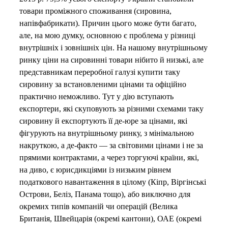
товари проміжного споживання (сировина,
напівфабрикати). Причин цього може бути багато,
але, на мою думку, основною є проблема у різниці
внутрішніх і зовнішніх цін. На нашому внутрішньому
ринку ціни на сировинні товари нібито й низькі, але
представникам переробної галузі купити таку
сировину за встановленими цінами та офіційно
практично неможливо. Тут у дію вступають
експортери, які скуповують за різними схемами таку
сировину й експортують її де-юре за цінами, які
фігурують на внутрішньому ринку, з мінімальною
накруткою, а де-факто — за світовими цінами і не за
прямими контрактами, а через торгуючі країни, які,
на диво, є юрисдикціями із низьким рівнем
податкового навантаження в цілому (Кіпр, Віргінські
Острови, Беліз, Панама тощо), або виключно для
окремих типів компаній чи операцій (Велика
Британія, Швейцарія (окремі кантони), ОАЕ (окремі