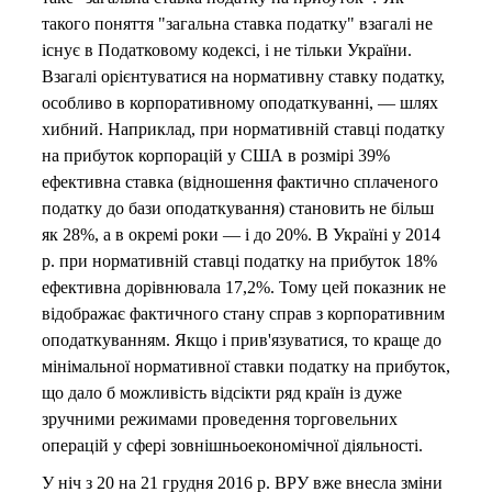
такого поняття "загальна ставка податку" взагалі не
існує в Податковому кодексі, і не тільки України.
Взагалі орієнтуватися на нормативну ставку податку,
особливо в корпоративному оподаткуванні, — шлях
хибний. Наприклад, при нормативній ставці податку
на прибуток корпорацій у США в розмірі 39%
ефективна ставка (відношення фактично сплаченого
податку до бази оподаткування) становить не більш
як 28%, а в окремі роки — і до 20%. В Україні у 2014
р. при нормативній ставці податку на прибуток 18%
ефективна дорівнювала 17,2%. Тому цей показник не
відображає фактичного стану справ з корпоративним
оподаткуванням. Якщо і прив'язуватися, то краще до
мінімальної нормативної ставки податку на прибуток,
що дало б можливість відсікти ряд країн із дуже
зручними режимами проведення торговельних
операцій у сфері зовнішньоекономічної діяльності.
У ніч з 20 на 21 грудня 2016 р. ВРУ вже внесла зміни