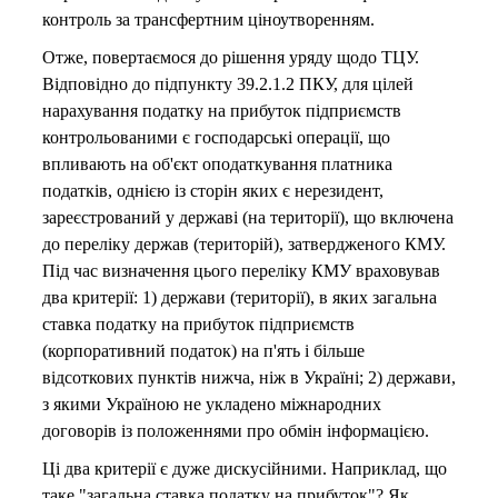
контроль за трансфертним ціноутворенням.
Отже, повертаємося до рішення уряду щодо ТЦУ.
Відповідно до підпункту 39.2.1.2 ПКУ, для цілей
нарахування податку на прибуток підприємств
контрольованими є господарські операції, що
впливають на об'єкт оподаткування платника
податків, однією із сторін яких є нерезидент,
зареєстрований у державі (на території), що включена
до переліку держав (територій), затвердженого КМУ.
Під час визначення цього переліку КМУ враховував
два критерії: 1) держави (території), в яких загальна
ставка податку на прибуток підприємств
(корпоративний податок) на п'ять і більше
відсоткових пунктів нижча, ніж в Україні; 2) держави,
з якими Україною не укладено міжнародних
договорів із положеннями про обмін інформацією.
Ці два критерії є дуже дискусійними. Наприклад, що
таке "загальна ставка податку на прибуток"? Як