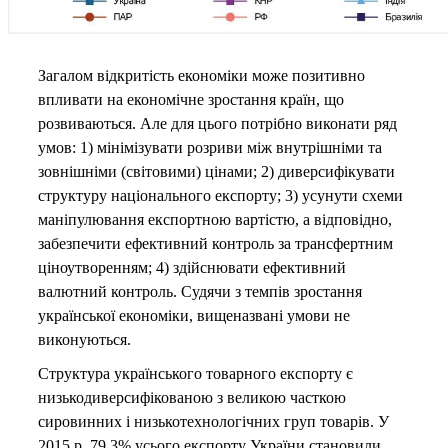
Загалом відкритість економіки може позитивно
впливати на економічне зростання країн, що
розвиваються. Але для цього потрібно виконати ряд
умов: 1) мінімізувати розриви між внутрішніми та
зовнішніми (світовими) цінами; 2) диверсифікувати
структуру національного експорту; 3) усунути схеми
маніпулювання експортною вартістю, а відповідно,
забезпечити ефективний контроль за трансфертним
ціноутворенням; 4) здійснювати ефективний
валютний контроль. Судячи з темпів зростання
української економіки, вищеназвані умови не
виконуються.
Структура українського товарного експорту є
низькодиверсифікованою з великою часткою
сировинних і низькотехнологічних груп товарів. У
2015 р. 79,3% усього експорту України становили