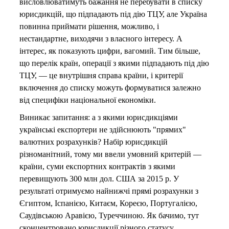
висловлюватимуть бажання не перебувати в списку
юрисдикцій, що підпадають під дію ТЦУ, але Україна
повинна приймати рішення, можливо, і
нестандартне, виходячи з власного інтересу. А
інтерес, як показують цифри, вагомий. Тим більше,
що перелік країн, операції з якими підпадають під дію
ТЦУ, — це внутрішня справа країни, і критерії
включення до списку можуть формуватися залежно
від специфіки національної економіки.
Виникає запитання: а з якими юрисдикціями
українські експортери не здійснюють "прямих"
валютних розрахунків? Набір юрисдикцій
різноманітний, тому ми ввели умовний критерій —
країни, суми експортних контрактів з якими
перевищують 300 млн дол. США за 2015 р. У
результаті отримуємо найнижчі прямі розрахунки з
Єгиптом, Іспанією, Китаєм, Кореєю, Португалією,
Саудівською Аравією, Туреччиною. Як бачимо, тут
сконцентровано юрисдикції різного статусу