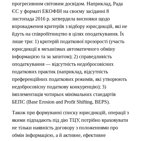
прогресивним світовим досвідом. Наприклад, Рада
ЄС у форматі ЕКОФІН на своєму засіданні 8
листопада 2016 р. затвердила висновки щодо
впровадження критеріїв з відбору юрисдикцій, які не
йдуть на співробітництво в цілях оподаткування. Їх
лише три: 1) критерій податкової прозорості (участь
юрисдикції в механізмах автоматичного обміну
інформацією та за запитом); 2) справедливість
оподаткування — відсутність недобросовісних
податкових практик (наприклад, відсутність
преференційних податкових режимів, які утворюють
недобросовісну податкову конкуренцію); 3)
імплементація чотирьох мінімальних стандартів
БЕПС (Base Erosion and Profit Shifting, BEPS).
Також при формуванні списку юрисдикцій, операції з
якими підпадають під дію ТЦУ, потрібно враховувати
не тільки наявність договору з положеннями про
обмін інформацією, а й активне, ефективне