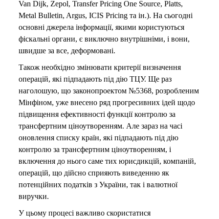
Van Dijk, Zepol, Transfer Pricing One Source, Platts,
Metal Bulletin, Argus, ICIS Pricing та ін.). На сьогодні
основні джерела інформації, якими користуються
фіскальні органи, є виключно внутрішніми, і вони,
швидше за все, деформовані.
Також необхідно змінювати критерії визначення
операцій, які підпадають під дію ТЦУ. Ще раз
наголошую, що законопроектом №5368, розробленим
Мінфіном, уже внесено ряд прогресивних ідей щодо
підвищення ефективності функції контролю за
трансфертним ціноутворенням. Але зараз на часі
оновлення списку країн, які підпадають під дію
контролю за трансфертним ціноутворенням, і
включення до нього саме тих юрисдикцій, компаній,
операцій, що дійсно сприяють виведенню як
потенційних податків з України, так і валютної
виручки.
У цьому процесі важливо скористатися