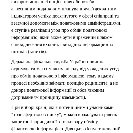
використання цієї опції в цілях боротьби з
агресивним податковим плануванням. Адекватним
індикатором успіху, досягнутого у сфері співпраці та
взаємної допомоги між податковими адміністраціями,
є ступінь реалізації угод про обмін податковою
інформацією, який може бути виражений шляхом
співвіднесення вхідних і вихідних інформаційних
потоків (запитів).
Державна фіскальна служба України повинна
отримувати максимальну вигоду від укладених угод
про обмін податковою інформацією, тому в цьому
процесі необхідно займати позицію реципієнта, а не
донора податкової інформації (з обов'язковим
дотриманням принципу взаємності).
При виборі країн, які є потенційними учасниками
"трансфертного списку", можна враховувати рівень
закритості юрисдикції з точки зору обміну
фінансовою інформацією. Для цього існує так званий