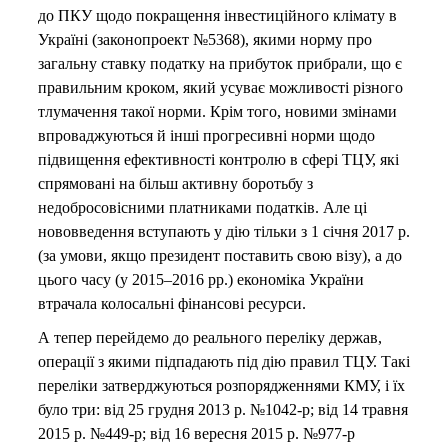
до ПКУ щодо покращення інвестиційного клімату в
Україні (законопроект №5368), якими норму про
загальну ставку податку на прибуток прибрали, що є
правильним кроком, який усуває можливості різного
тлумачення такої норми. Крім того, новими змінами
впроваджуються й інші прогресивні норми щодо
підвищення ефективності контролю в сфері ТЦУ, які
спрямовані на більш активну боротьбу з
недобросовісними платниками податків. Але ці
нововведення вступають у дію тільки з 1 січня 2017 р.
(за умови, якщо президент поставить свою візу), а до
цього часу (у 2015–2016 рр.) економіка України
втрачала колосальні фінансові ресурси.
А тепер перейдемо до реального переліку держав,
операції з якими підпадають під дію правил ТЦУ. Такі
переліки затверджуються розпорядженнями КМУ, і їх
було три: від 25 грудня 2013 р. №1042-р; від 14 травня
2015 р. №449-р; від 16 вересня 2015 р. №977-р