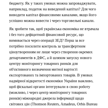
бюджету. Як у таких умовах можна запроваджувати,
наприклад, податок на виведений капітал? Для чого
виводити капітал фінансовими каналами, якщо його
успішно можна вивести і через торговельні канали.
Як зробити так, щоб українська економіка не втрачала
і без того дефіцитний фінансовий ресурс, що
вимивається через операції ЗЕД? Перш за все
потрібно посилити контроль за трансфертним
ціноутворенням не лише через створення окремих
департаментів в ДФС, а й шляхом запуску нового
центру моніторингу товарних ринків для
об'єктивного визначення митної вартості
експортованих та імпортованих товарів. В умовах
надмірної відкритості економіки України важливо,
щоб фіскальні органи інтегрували в свою роботу
(можливо, і через центр моніторингу товарних
ринків) міжнародні джерела інформації щодо
світових цін (Thomson Reuters, Amadeus, Orbis Bureau