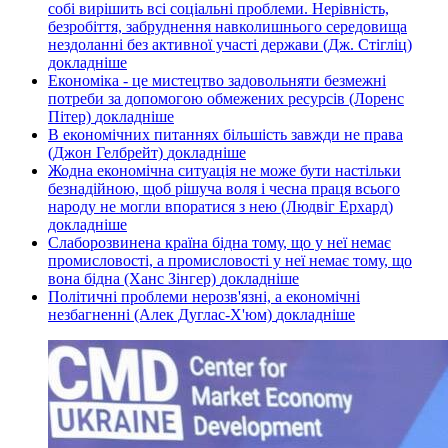
собі вирішить всі соціальні проблеми. Нерівність,
безробіття, забруднення навколишнього середовища
нездоланні без активної участі держави (Дж. Стігліц)
докладнiше
Економіка - це мистецтво задовольняти безмежні
потреби за допомогою обмежених ресурсів (Лоренс
Пітер)
докладнiше
В економічних питаннях більшість завжди не права
(Джон Гелбрейт)
докладнiше
Жодна економічна ситуація не може бути настільки
безнадійною, щоб рішуча воля і чесна праця всього
народу не могли впоратися з нею (Людвіг Ерхард)
докладнiше
Слаборозвинена країна бідна тому, що у неї немає
промисловості, а промисловості у неї немає тому, що
вона бідна (Ханс Зінгер)
докладнiше
Політичні проблеми нерозв'язні, а економічні
незбагненні (Алек Дуглас-Х'юм)
докладнiше