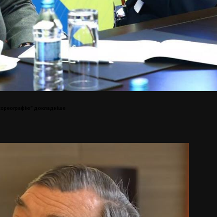
 хореографію”
докладнiше