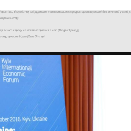
 Нерівність, безробіття, забруднення навколишнього середовища нездоланні без активної участі д
Лоренс Пітер)
я всього народу не могли впоратися з нею (Людвіг Ерхард)
тому, що вона бідна (Ханс Зінгер)