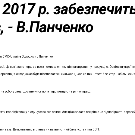
 2017 р. забезпечит
, - В.Панченко
іння CMD-Ukraine Володимир Панченко.
ці. Це пов'язано перш за все з пожвавленням цін на сировинну продукцію. Оскільки українсь
зернових, яке водночас буде нівелюватись низькою ціною на них. І третій фактор – збільшення
а на робочу силу, що стимулює попит пропозицію на ринку праці.
яти кваліфіковану людину стає все важче. Але ці зарплати все рівно не відповідають європе
я газу. Це позитивно впливає як на валютний баланс, так і на ВВП.