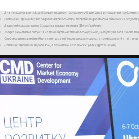
Я не настільки дурний, щоб повірити, що ринок сам по собі вирішить всі соціальні проблеми.
Економіка - це мистецтво задовольняти безмежні потреби за допомогою обмежених ресурсів (
В економічних питаннях більшість завжди не права (Джон Гелбрейт)
Жодна економічна ситуація не може бути настільки безнадійною, щоб рішуча воля і чесна прац
Слаборозвинена країна бідна тому, що у неї немає промисловості, а промисловості у неї немає 
Політичні проблеми нерозв'язні, а економічні незбагненні (Алек Дуглас-Х'юм)