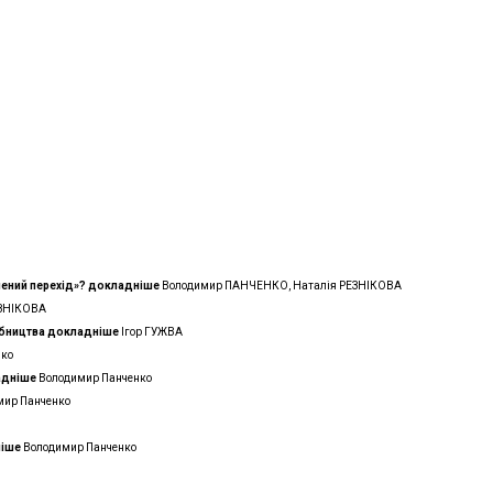
лений перехід»?
докладнiше
Володимир ПАНЧЕНКО, Наталія РЕЗНІКОВА
ЕЗНІКОВА
обництва
докладнiше
Ігор ГУЖВА
нко
аднiше
Володимир Панченко
мир Панченко
нiше
Володимир Панченко