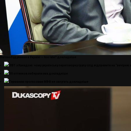
Вагонобудування в Україні — too late?
докладнiше
ЗВТ з Канадою: чому українську переговорну групу слід відправити на “вечірню
50 оттенков либерализма
докладнiше
Германию прогнозами МВФ не запугать
докладнiше