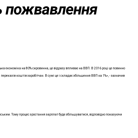
ь пожвавлення
ка економіка на 80% сировинна, це відразу впливає на ВВП. В 2016 році це повинно
 переказів коштів заробітчан. В сумі це і складає збільшення ВВП на 1%», - зазначив
йським. Тому процес зростання зарплат буде збільшуватися, відповідно показуючи