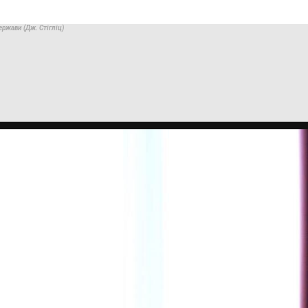
ержави (Дж. Стігліц)