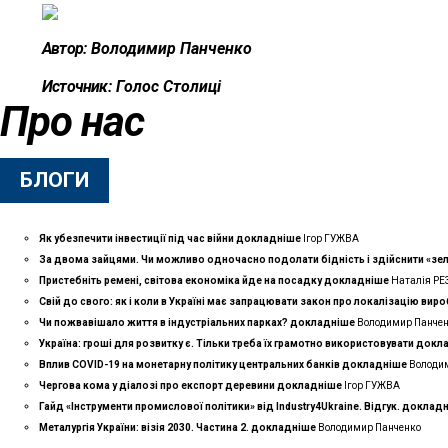
Автор:
Володимир Панченко
Источник:
Голос Столиці
Про нас
БЛОГИ
Як убезпечити інвестиції під час війни
докладнiше
Ігор ГУЖВА
За двома зайцями. Чи можливо одночасно подолати бідність і здійснити «зе
Пристебніть ремені, світова економіка йде на посадку
докладнiше
Наталія Р
Свій до свого: як і коли в Україні має запрацювати закон про локалізацію вир
Чи пожвавішало життя в індустріальних парках?
докладнiше
Володимир Панче
Україна: гроші для розвитку є. Тільки треба їх грамотно використовувати
докл
Вплив COVID-19 на монетарну політику центральних банків
докладнiше
Володи
Чергова кома у діалозі про експорт деревини
докладнiше
Ігор ГУЖВА
Гайд «Інструменти промислової політики» від Industry4Ukraine. Відгук.
доклад
Металургія України: візія 2030. Частина 2.
докладнiше
Володимир Панченко