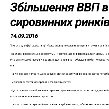
Збільшення ВВП в
сировинних ринків
14.09.2016
Таку думку в ефірі радіостанції «Голос столиці» висловив заступник голови правл
«Закладені в проекті Держбюджету 2017 року показники передбачалися ще в 2015 ро
було статися, особливо в 3-4 кварталі. Друга причина – збільшення обсягу експорту 
він.
Панченко звернув увагу, що за рахунок від'їзду заробітчан в Україні зростає потреб
Це сприяло зростанню зарплат у реальному секторі.
«Це спрацювало на збільшення зарплати, у реальному сектор вона росте, адже найн
пожвавлення економіки», - додав він.
Ще один момент - тарифний шок навчив людей економити, тобто знизилось споживанн